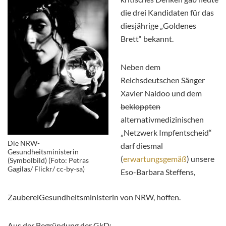
die drei Kandidaten für das
diesjährige „Goldenes
Brett“ bekannt.
Neben dem
Reichsdeutschen Sänger
Xavier Naidoo und dem
bekloppten
alternativmedizinischen
„Netzwerk Impfentscheid“
Die NRW-
darf diesmal
Gesundheitsministerin
(
erwartungsgemäß
) unsere
(Symbolbild) (Foto: Petras
Gagilas/ Flickr/ cc-by-sa)
Eso-Barbara Steffens,
Zauberei
Gesundheitsministerin von NRW, hoffen.
Aus der Begründung der GkD: