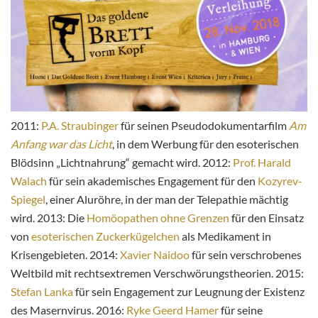
2011:
P.A. Straubinger
für seinen Pseudodokumentarfilm
Am
Anfang war das Licht
, in dem Werbung für den esoterischen
Blödsinn „Lichtnahrung“ gemacht wird. 2012:
Prof. Harald
Walach
für sein akademisches Engagement für den
Kozyrev-
Spiegel
, einer Aluröhre, in der man der Telepathie mächtig
wird. 2013: Die
Homöopathen ohne Grenzen
für den Einsatz
von
esoterischen Zuckerkügelchen
als Medikament in
Krisengebieten. 2014:
Xavier Naidoo
für sein verschrobenes
Weltbild mit rechtsextremen Verschwörungstheorien. 2015:
Stefan Lanka
für sein Engagement zur Leugnung der Existenz
des Masernvirus. 2016:
Ryke Geerd Hamer
für seine