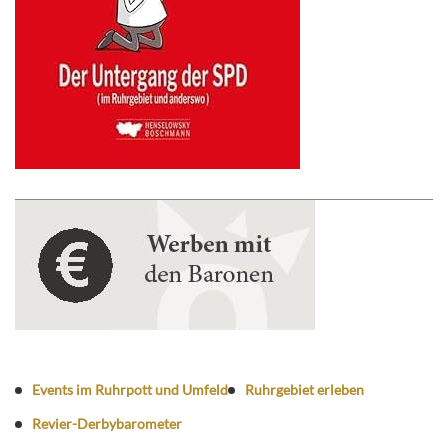
Events im Ruhrpott und Umfeld
Ruhrgebiet erleben
Revier-Derbybarometer