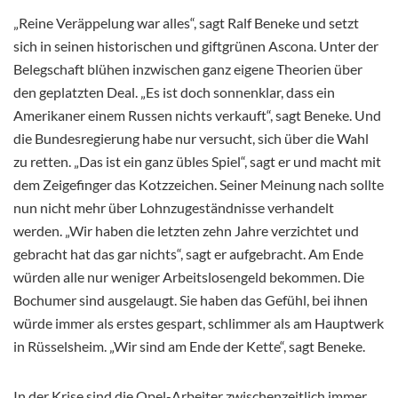
„Reine Veräppelung war alles“, sagt Ralf Beneke und setzt
sich in seinen historischen und giftgrünen Ascona. Unter der
Belegschaft blühen inzwischen ganz eigene Theorien über
den geplatzten Deal. „Es ist doch sonnenklar, dass ein
Amerikaner einem Russen nichts verkauft“, sagt Beneke. Und
die Bundesregierung habe nur versucht, sich über die Wahl
zu retten. „Das ist ein ganz übles Spiel“, sagt er und macht mit
dem Zeigefinger das Kotzzeichen. Seiner Meinung nach sollte
nun nicht mehr über Lohnzugeständnisse verhandelt
werden. „Wir haben die letzten zehn Jahre verzichtet und
gebracht hat das gar nichts“, sagt er aufgebracht. Am Ende
würden alle nur weniger Arbeitslosengeld bekommen. Die
Bochumer sind ausgelaugt. Sie haben das Gefühl, bei ihnen
würde immer als erstes gespart, schlimmer als am Hauptwerk
in Rüsselsheim. „Wir sind am Ende der Kette“, sagt Beneke.
In der Krise sind die Opel-Arbeiter zwischenzeitlich immer