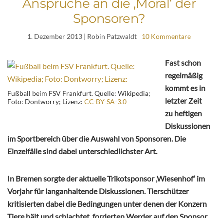
Ansprüche an die ‚Moral‘ der
Sponsoren?
1. Dezember 2013
| Robin Patzwaldt
10 Kommentare
Fast schon
regelmäßig
kommt es in
Fußball beim FSV Frankfurt. Quelle: Wikipedia;
letzter Zeit
Foto: Dontworry; Lizenz:
CC-BY-SA-3.0
zu heftigen
Diskussionen
im Sportbereich über die Auswahl von Sponsoren. Die
Einzelfälle sind dabei unterschiedlichster Art.
In Bremen sorgte der aktuelle Trikotsponsor ‚Wiesenhof‘ im
Vorjahr für langanhaltende Diskussionen. Tierschützer
kritisierten dabei die Bedingungen unter denen der Konzern
Tiere hält und schlachtet, forderten Werder auf den Sponsor