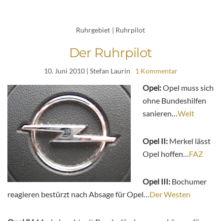
Ruhrgebiet
|
Ruhrpilot
Der Ruhrpilot
10. Juni 2010
| Stefan Laurin
1 Kommentar
Opel:
Opel muss sich
ohne Bundeshilfen
sanieren…
Welt
Opel II:
Merkel lässt
Opel hoffen…
FAZ
Opel III:
Bochumer
reagieren bestürzt nach Absage für Opel…
Der Westen