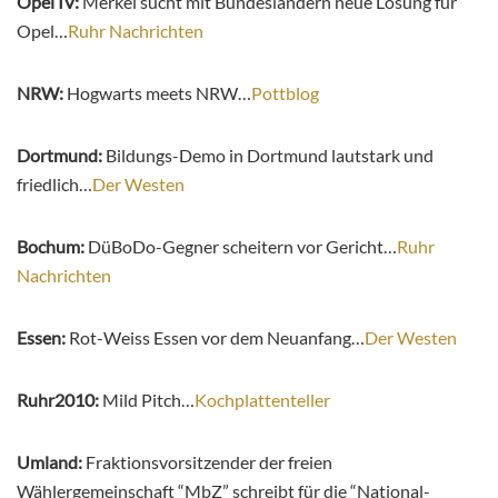
Opel IV:
Merkel sucht mit Bundesländern neue Lösung für
Opel…
Ruhr Nachrichten
NRW:
Hogwarts meets NRW…
Pottblog
Dortmund:
Bildungs-Demo in Dortmund lautstark und
friedlich…
Der Westen
Bochum:
DüBoDo-Gegner scheitern vor Gericht…
Ruhr
Nachrichten
Essen:
Rot-Weiss Essen vor dem Neuanfang…
Der Westen
Ruhr2010:
Mild Pitch…
Kochplattenteller
Umland:
Fraktionsvorsitzender der freien
Wählergemeinschaft “MbZ” schreibt für die “National-