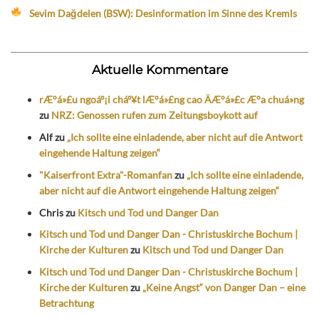
Sevim Dağdelen (BSW): Desinformation im Sinne des Kremls
Aktuelle Kommentare
rÆ°á»£u ngoáº¡i cháº¥t lÆ°á»£ng cao ÄÆ°á»£c Æ°a chuá»ng
zu
NRZ: Genossen rufen zum Zeitungsboykott auf
Alf
zu
„Ich sollte eine einladende, aber nicht auf die Antwort
eingehende Haltung zeigen“
"Kaiserfront Extra"-Romanfan
zu
„Ich sollte eine einladende,
aber nicht auf die Antwort eingehende Haltung zeigen“
Chris
zu
Kitsch und Tod und Danger Dan
Kitsch und Tod und Danger Dan - Christuskirche Bochum |
Kirche der Kulturen
zu
Kitsch und Tod und Danger Dan
Kitsch und Tod und Danger Dan - Christuskirche Bochum |
Kirche der Kulturen
zu
„Keine Angst“ von Danger Dan – eine
Betrachtung