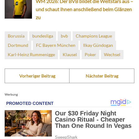
WM 2026: Der BVB bildet die Weltstars aus –
und schaut ihnen anschließend beim Glänzen
zu
Borussia
bundesliga
bvb
Champions League
Dortmund
FC Bayern München
Ilkay Gündogan
Karl-Heinz Rummenigge
Klausel
Poker
Wechsel
Vorheriger Beitrag
Nächster Beitrag
Werbung