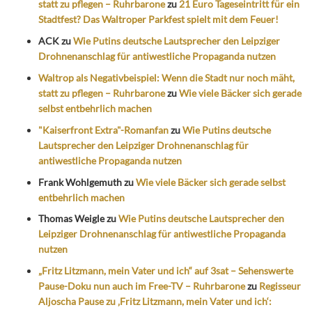
statt zu pflegen – Ruhrbarone
zu
21 Euro Tageseintritt für ein
Stadtfest? Das Waltroper Parkfest spielt mit dem Feuer!
ACK
zu
Wie Putins deutsche Lautsprecher den Leipziger
Drohnenanschlag für antiwestliche Propaganda nutzen
Waltrop als Negativbeispiel: Wenn die Stadt nur noch mäht,
statt zu pflegen – Ruhrbarone
zu
Wie viele Bäcker sich gerade
selbst entbehrlich machen
"Kaiserfront Extra"-Romanfan
zu
Wie Putins deutsche
Lautsprecher den Leipziger Drohnenanschlag für
antiwestliche Propaganda nutzen
Frank Wohlgemuth
zu
Wie viele Bäcker sich gerade selbst
entbehrlich machen
Thomas Weigle
zu
Wie Putins deutsche Lautsprecher den
Leipziger Drohnenanschlag für antiwestliche Propaganda
nutzen
„Fritz Litzmann, mein Vater und ich“ auf 3sat – Sehenswerte
Pause-Doku nun auch im Free-TV – Ruhrbarone
zu
Regisseur
Aljoscha Pause zu ‚Fritz Litzmann, mein Vater und ich‘: