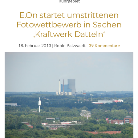
Ruhrgebiet
E.On startet umstrittenen
Fotowettbewerb in Sachen
‚Kraftwerk Datteln‘
18. Februar 2013
| Robin Patzwaldt
39 Kommentare