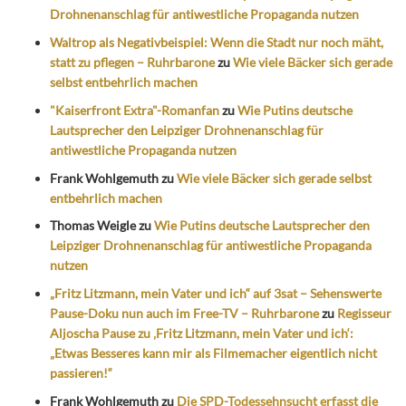
Drohnenanschlag für antiwestliche Propaganda nutzen
Waltrop als Negativbeispiel: Wenn die Stadt nur noch mäht,
statt zu pflegen – Ruhrbarone
zu
Wie viele Bäcker sich gerade
selbst entbehrlich machen
"Kaiserfront Extra"-Romanfan
zu
Wie Putins deutsche
Lautsprecher den Leipziger Drohnenanschlag für
antiwestliche Propaganda nutzen
Frank Wohlgemuth
zu
Wie viele Bäcker sich gerade selbst
entbehrlich machen
Thomas Weigle
zu
Wie Putins deutsche Lautsprecher den
Leipziger Drohnenanschlag für antiwestliche Propaganda
nutzen
„Fritz Litzmann, mein Vater und ich“ auf 3sat – Sehenswerte
Pause-Doku nun auch im Free-TV – Ruhrbarone
zu
Regisseur
Aljoscha Pause zu ‚Fritz Litzmann, mein Vater und ich‘:
„Etwas Besseres kann mir als Filmemacher eigentlich nicht
passieren!“
Frank Wohlgemuth
zu
Die SPD-Todessehnsucht erfasst die