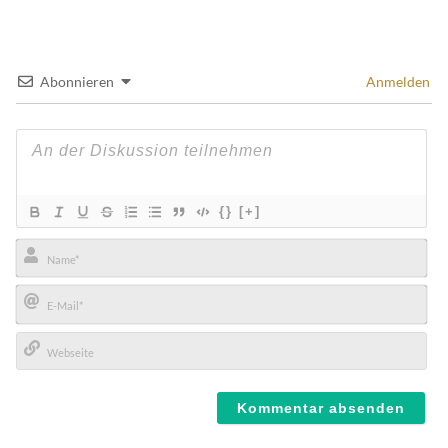
Abonnieren
Anmelden
{}
[+]
Name*
E-
Mail*
Webseite