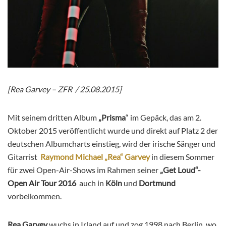
[Rea Garvey – ZFR / 25.08.2015]
Mit seinem dritten Album
„Prisma
“ im Gepäck, das am 2.
Oktober 2015 veröffentlicht wurde und direkt auf Platz 2 der
deutschen Albumcharts einstieg, wird der irische Sänger und
Gitarrist
Raymond Michael „Rea“ Garvey
in diesem Sommer
für zwei Open-Air-Shows im Rahmen seiner
„Get Loud“-
Open Air Tour 2016
auch in
Köln
und
Dortmund
vorbeikommen.
Rea Garvey
wuchs in Irland auf und zog 1998 nach Berlin, wo