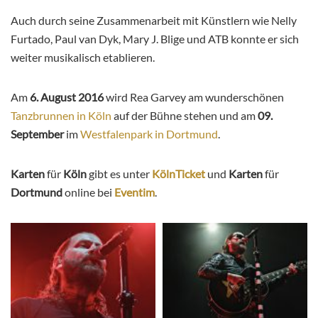
Auch durch seine Zusammenarbeit mit Künstlern wie Nelly
Furtado, Paul van Dyk, Mary J. Blige und ATB konnte er sich
weiter musikalisch etablieren.
Am
6. August 2016
wird Rea Garvey am wunderschönen
Tanzbrunnen in Köln
auf der Bühne stehen und am
09.
September
im
Westfalenpark in Dortmund
.
Karten
für
Köln
gibt es unter
KölnTicket
und
Karten
für
Dortmund
online bei
Eventim
.