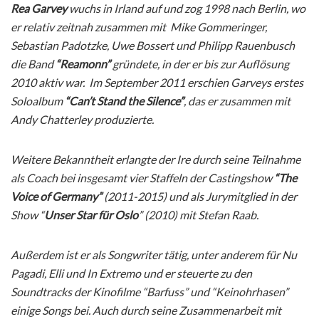
Rea Garvey
wuchs in Irland auf und zog 1998 nach Berlin, wo
er relativ zeitnah zusammen mit Mike Gommeringer,
Sebastian Padotzke, Uwe Bossert und Philipp Rauenbusch
die Band
“Reamonn”
gründete, in der er bis zur Auflösung
2010 aktiv war. Im September 2011 erschien Garveys erstes
Soloalbum
“Can’t Stand the Silence”
, das er zusammen mit
Andy Chatterley produzierte.
Weitere Bekanntheit erlangte der Ire durch seine Teilnahme
als Coach bei insgesamt vier Staffeln der Castingshow
“The
Voice of Germany”
(2011-2015) und als Jurymitglied in der
Show “
Unser Star für Oslo
” (2010) mit Stefan Raab.
Außerdem ist er als Songwriter tätig, unter anderem für Nu
Pagadi, Elli und In Extremo und er steuerte zu den
Soundtracks der Kinofilme “Barfuss” und “Keinohrhasen”
einige Songs bei.
Auch durch seine Zusammenarbeit mit