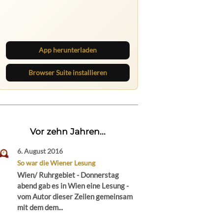
Ruhrbarone auf allen Geräten
Lies unterwegs weiter, speichere
Beiträge und behalte neue Texte
direkt im Browser im Blick.
App herunterladen
Browser Suite installieren
Vor zehn Jahren...
6. August 2016
So war die Wiener Lesung
Wien/ Ruhrgebiet - Donnerstag
abend gab es in Wien eine Lesung -
vom Autor dieser Zeilen gemeinsam
mit dem dem...