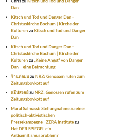
Chris
zu
Kitsch und Tod und Danger
Dan
Kitsch und Tod und Danger Dan -
Christuskirche Bochum | Kirche der
Kulturen
zu
Kitsch und Tod und Danger
Dan
Kitsch und Tod und Danger Dan -
Christuskirche Bochum | Kirche der
Kulturen
zu
„Keine Angst“ von Danger
Dan – eine Betrachtung
ร้านต่อผม
zu
NRZ: Genossen rufen zum
Zeitungsboykott auf
แป๊ปสเตย์
zu
NRZ: Genossen rufen zum
Zeitungsboykott auf
Maral Salmassi: Stellungnahme zu einer
politisch-aktivistischen
Pressekampagne - ZERA Institute
zu
Hat DER SPIEGEL ein
Antisemitismusproblem?