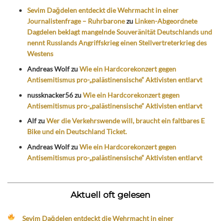
Sevim Dağdelen entdeckt die Wehrmacht in einer
Journalistenfrage – Ruhrbarone
zu
Linken-Abgeordnete
Dagdelen beklagt mangelnde Souveränität Deutschlands und
nennt Russlands Angriffskrieg einen Stellvertreterkrieg des
Westens
Andreas Wolf
zu
Wie ein Hardcorekonzert gegen
Antisemitismus pro-„palästinensische“ Aktivisten entlarvt
nussknacker56
zu
Wie ein Hardcorekonzert gegen
Antisemitismus pro-„palästinensische“ Aktivisten entlarvt
Alf
zu
Wer die Verkehrswende will, braucht ein faltbares E
Bike und ein Deutschland Ticket.
Andreas Wolf
zu
Wie ein Hardcorekonzert gegen
Antisemitismus pro-„palästinensische“ Aktivisten entlarvt
Aktuell oft gelesen
Sevim Dağdelen entdeckt die Wehrmacht in einer