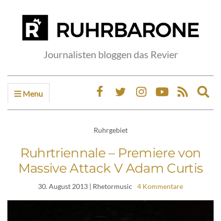
Journalisten bloggen das Revier
Menu
Ex
sea
fo
Ruhrgebiet
Ruhrtriennale – Premiere von
Massive Attack V Adam Curtis
30. August 2013
| Rhetormusic
4 Kommentare