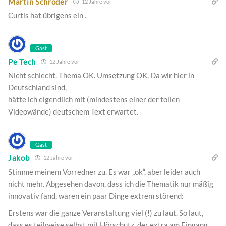
Martin Schröder
12 Jahre vor
Curtis hat übrigens ein
.
Gast
Pe Tech
12 Jahre vor
Nicht schlecht. Thema OK. Umsetzung OK. Da wir hier in
Deutschland sind,
hätte ich eigendlich mit (mindestens einer der tollen
Videowände) deutschem Text erwartet.
Gast
Jakob
12 Jahre vor
Stimme meinem Vorredner zu. Es war „ok“, aber leider auch
nicht mehr. Abgesehen davon, dass ich die Thematik nur mäßig
innovativ fand, waren ein paar Dinge extrem störend:
Erstens war die ganze Veranstaltung viel (!) zu laut. So laut,
dass es teilweise selbst mit Hörschutz, der extra am Eingang