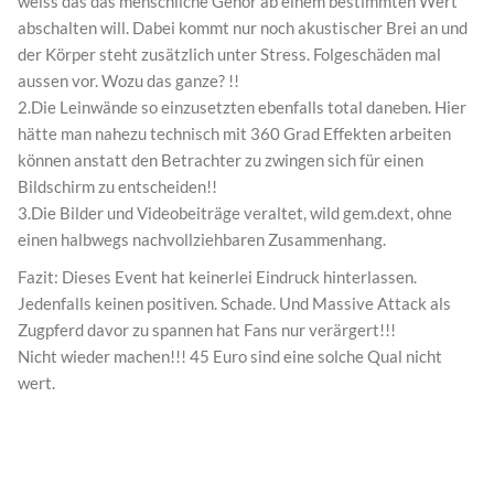
weiss das das menschliche Gehör ab einem bestimmten Wert
abschalten will. Dabei kommt nur noch akustischer Brei an und
der Körper steht zusätzlich unter Stress. Folgeschäden mal
aussen vor. Wozu das ganze? !!
2.Die Leinwände so einzusetzten ebenfalls total daneben. Hier
hätte man nahezu technisch mit 360 Grad Effekten arbeiten
können anstatt den Betrachter zu zwingen sich für einen
Bildschirm zu entscheiden!!
3.Die Bilder und Videobeiträge veraltet, wild gem.dext, ohne
einen halbwegs nachvollziehbaren Zusammenhang.
Fazit: Dieses Event hat keinerlei Eindruck hinterlassen.
Jedenfalls keinen positiven. Schade. Und Massive Attack als
Zugpferd davor zu spannen hat Fans nur verärgert!!!
Nicht wieder machen!!! 45 Euro sind eine solche Qual nicht
wert.