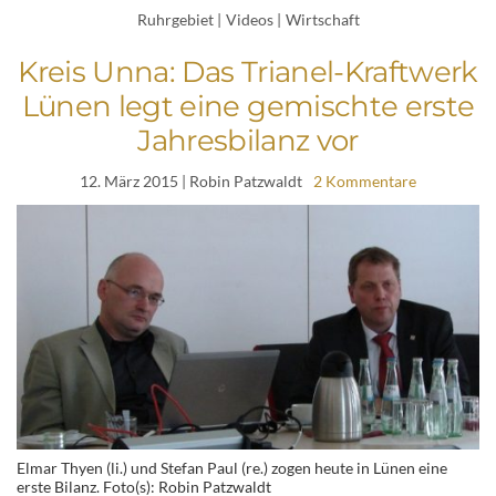
Ruhrgebiet
|
Videos
|
Wirtschaft
Kreis Unna: Das Trianel-Kraftwerk
Lünen legt eine gemischte erste
Jahresbilanz vor
12. März 2015
| Robin Patzwaldt
2 Kommentare
Elmar Thyen (li.) und Stefan Paul (re.) zogen heute in Lünen eine
erste Bilanz. Foto(s): Robin Patzwaldt