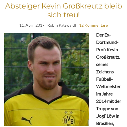
Absteiger Kevin Großkreutz bleib
sich treu!
11. April 2017
| Robin Patzwaldt
12 Kommentare
Der Ex-
Dortmund-
Profi Kevin
Großkreutz,
seines
Zeichens
Fußball-
Weltmeister
im Jahre
2014 mit der
Truppe von
‚Jogi‘ Löw in
Brasilien,