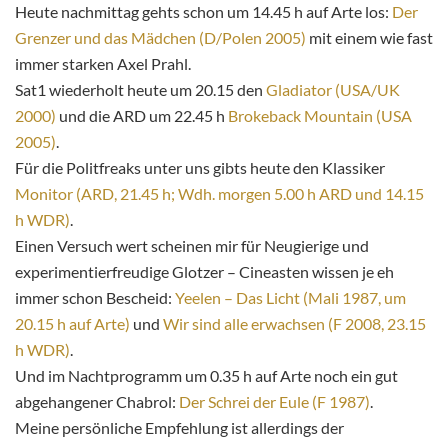
Heute nachmittag gehts schon um 14.45 h auf Arte los:
Der
Grenzer und das Mädchen (D/Polen 2005)
mit einem wie fast
immer starken Axel Prahl.
Sat1 wiederholt heute um 20.15 den
Gladiator (USA/UK
2000)
und die ARD um 22.45 h
Brokeback Mountain (USA
2005)
.
Für die Politfreaks unter uns gibts heute den Klassiker
Monitor (ARD, 21.45 h; Wdh. morgen 5.00 h ARD und 14.15
h WDR)
.
Einen Versuch wert scheinen mir für Neugierige und
experimentierfreudige Glotzer – Cineasten wissen je eh
immer schon Bescheid:
Yeelen – Das Licht (Mali 1987, um
20.15 h auf Arte)
und
Wir sind alle erwachsen (F 2008, 23.15
h WDR)
.
Und im Nachtprogramm um 0.35 h auf Arte noch ein gut
abgehangener Chabrol:
Der Schrei der Eule (F 1987)
.
Meine persönliche Empfehlung ist allerdings der