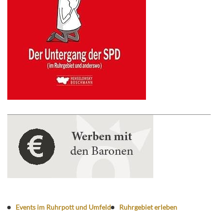
Events im Ruhrpott und Umfeld
Ruhrgebiet erleben