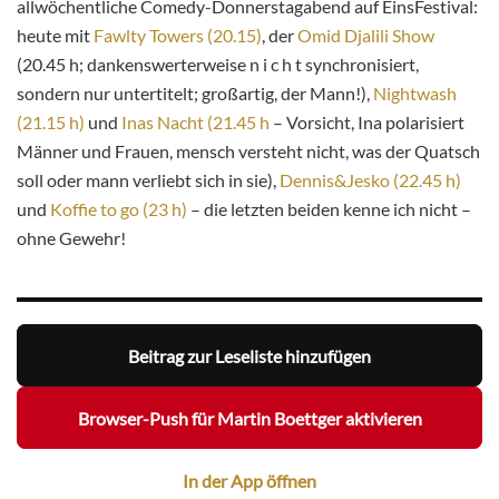
allwöchentliche Comedy-Donnerstagabend auf EinsFestival:
heute mit
Fawlty Towers (20.15)
, der
Omid Djalili Show
(20.45 h; dankenswerterweise n i c h t synchronisiert,
sondern nur untertitelt; großartig, der Mann!),
Nightwash
(21.15 h)
und
Inas Nacht (21.45 h
– Vorsicht, Ina polarisiert
Männer und Frauen, mensch versteht nicht, was der Quatsch
soll oder mann verliebt sich in sie),
Dennis&Jesko (22.45 h)
und
Koffie to go (23 h)
– die letzten beiden kenne ich nicht –
ohne Gewehr!
Beitrag zur Leseliste hinzufügen
Browser-Push für Martin Boettger aktivieren
In der App öffnen