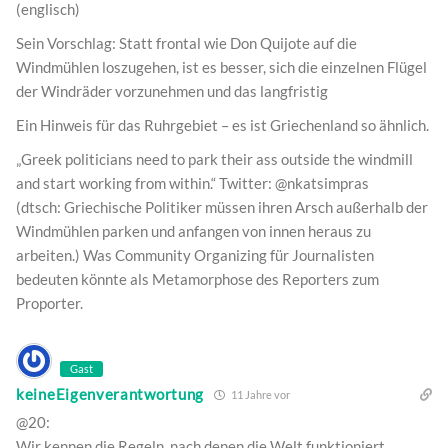
(englisch)
Sein Vorschlag: Statt frontal wie Don Quijote auf die
Windmühlen loszugehen, ist es besser, sich die einzelnen Flügel
der Windräder vorzunehmen und das langfristig
Ein Hinweis für das Ruhrgebiet – es ist Griechenland so ähnlich.
„Greek politicians need to park their ass outside the windmill
and start working from within.“ Twitter: @nkatsimpras
(dtsch: Griechische Politiker müssen ihren Arsch außerhalb der
Windmühlen parken und anfangen von innen heraus zu
arbeiten.) Was Community Organizing für Journalisten
bedeuten könnte als Metamorphose des Reporters zum
Proporter.
Gast
keineEigenverantwortung
11 Jahre vor
@20:
Wir kennen die Regeln, nach denen die Welt funktioniert.