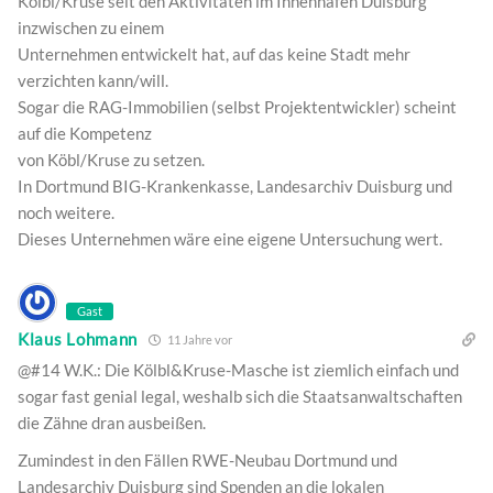
Kölbl/Kruse seit den Aktivitäten im Innenhafen Duisburg
inzwischen zu einem
Unternehmen entwickelt hat, auf das keine Stadt mehr
verzichten kann/will.
Sogar die RAG-Immobilien (selbst Projektentwickler) scheint
auf die Kompetenz
von Köbl/Kruse zu setzen.
In Dortmund BIG-Krankenkasse, Landesarchiv Duisburg und
noch weitere.
Dieses Unternehmen wäre eine eigene Untersuchung wert.
Gast
Klaus Lohmann
11 Jahre vor
@#14 W.K.: Die Kölbl&Kruse-Masche ist ziemlich einfach und
sogar fast genial legal, weshalb sich die Staatsanwaltschaften
die Zähne dran ausbeißen.
Zumindest in den Fällen RWE-Neubau Dortmund und
Landesarchiv Duisburg sind Spenden an die lokalen