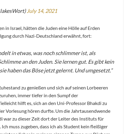
BlakesWort)
July 14, 2021
n in Israel, hätten die Juden eine Hölle auf Erden
folgung durch Nazi-Deutschland erwähnt, fort:
elt in etwas, was noch schlimmer ist, als
Schlimme an den Juden. Sie lernen gut. Es gibt kein
r sie haben das Böse jetzt gelernt. Und umgesetzt.”
 Ruhestand zu genießen und sich auf seinen Lorbeeren
zuruhen, immer tiefer in den Sumpf der
lleicht hilft es, sich an den Uni-Professor Bhakdi zu
 der Vorlesung hören durfte.
Um die Jahrtausendwende
 war zu dieser Zeit dort der Leiter des Instituts für
Ich muss zugeben, dass ich als Student kein fleißiger