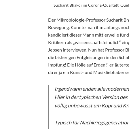
Sucharit Bhakdi im Corona-Quartett Quel
Der Mikrobiologie-Professor Sucharit Bh
Bewegung. Konnte man ihm anfangs noch a
kandidiert dieser Mann mittlerweile für d
Kritikern als „wissenschaftsfeindlich“ e
Jebsen interviewen. Nun hat Professor Bh
die bisherigen Entgleisungen in den Schat
Impfung! Die Hölle auf Erden!“ erläuterte
da er ja ein Kunst- und Musikliebhaber se
Irgendwann enden alle modernen
Hier in der typischen Version de
völlig unbewusst um Kopf und Kra
Typisch für Nachkriegsgeneratio