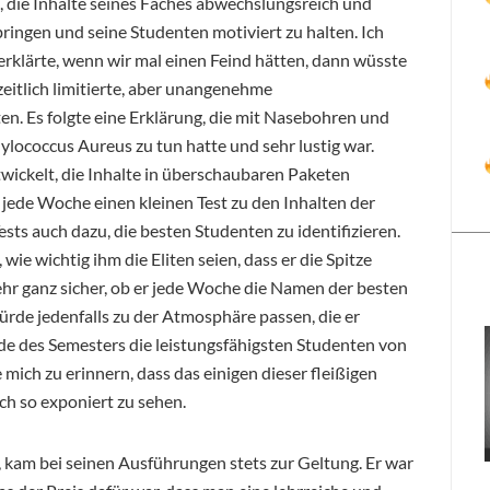
, die Inhalte seines Faches abwechslungsreich und
ngen und seine Studenten motiviert zu halten. Ich
 erklärte, wenn wir mal einen Feind hätten, dann wüsste
 zeitlich limitierte, aber unangenehme
n. Es folgte eine Erklärung, die mit Nasebohren und
lococcus Aureus zu tun hatte und sehr lustig war.
wickelt, die Inhalte in überschaubaren Paketen
s jede Woche einen kleinen Test zu den Inhalten der
sts auch dazu, die besten Studenten zu identifizieren.
ie wichtig ihm die Eliten seien, dass er die Spitze
mehr ganz sicher, ob er jede Woche die Namen der besten
rde jedenfalls zu der Atmosphäre passen, die er
de des Semesters die leistungsfähigsten Studenten von
mich zu erinnern, dass das einigen dieser fleißigen
h so exponiert zu sehen.
sah, kam bei seinen Ausführungen stets zur Geltung. Er war