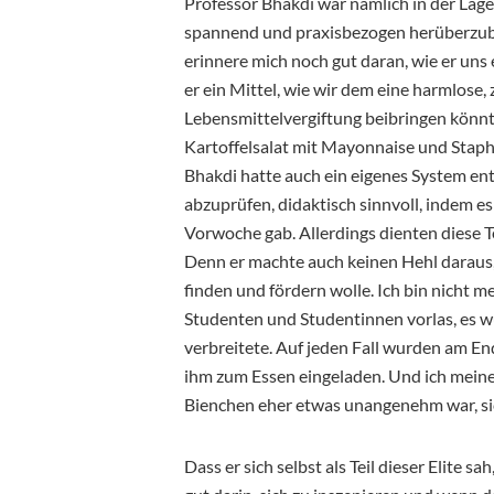
Professor Bhakdi war nämlich in der Lage
spannend und praxisbezogen herüberzubri
erinnere mich noch gut daran, wie er uns
er ein Mittel, wie wir dem eine harmlose,
Lebensmittelvergiftung beibringen könnte
Kartoffelsalat mit Mayonnaise und Staphy
Bhakdi hatte auch ein eigenes System ent
abzuprüfen, didaktisch sinnvoll, indem e
Vorwoche gab. Allerdings dienten diese Te
Denn er machte auch keinen Hehl daraus, w
finden und fördern wolle. Ich bin nicht 
Studenten und Studentinnen vorlas, es wü
verbreitete. Auf jeden Fall wurden am En
ihm zum Essen eingeladen. Und ich meine 
Bienchen eher etwas unangenehm war, sic
Dass er sich selbst als Teil dieser Elite 