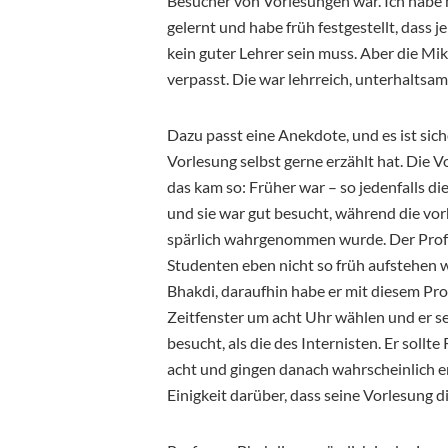
Besucher von Vorlesungen war. Ich habe
gelernt und habe früh festgestellt, dass 
kein guter Lehrer sein muss. Aber die Mi
verpasst. Die war lehrreich, unterhaltsam
Dazu passt eine Anekdote, und es ist sic
Vorlesung selbst gerne erzählt hat. Die 
das kam so: Früher war – so jedenfalls d
und sie war gut besucht, während die vo
spärlich wahrgenommen wurde. Der Profess
Studenten eben nicht so früh aufstehen 
Bhakdi, daraufhin habe er mit diesem Pro
Zeitfenster um acht Uhr wählen und er se
besucht, als die des Internisten. Er soll
acht und gingen danach wahrscheinlich er
Einigkeit darüber, dass seine Vorlesung d