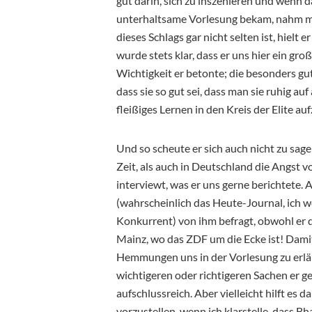
gut darin, sich zu inszenieren und wenn d
unterhaltsame Vorlesung bekam, nahm ma
dieses Schlags gar nicht selten ist, hielt
wurde stets klar, dass er uns hier ein gr
Wichtigkeit er betonte; die besonders gu
dass sie so gut sei, dass man sie ruhig au
fleißiges Lernen in den Kreis der Elite au
Und so scheute er sich auch nicht zu sage
Zeit, als auch in Deutschland die Angst
interviewt, was er uns gerne berichtete
(wahrscheinlich das Heute-Journal, ich we
Konkurrent) von ihm befragt, obwohl er 
Mainz, wo das ZDF um die Ecke ist! Damit
Hemmungen uns in der Vorlesung zu erlä
wichtigeren oder richtigeren Sachen er g
aufschlussreich. Aber vielleicht hilft es 
vorzustellen, wenn ich klarstelle, dass B