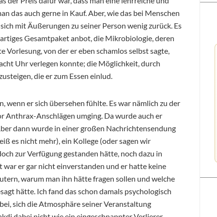
as der Preis dafür war, dass man eine lehrreiche und
n das auch gerne in Kauf. Aber, wie das bei Menschen
 er sich mit Äußerungen zu seiner Person wenig zurück. Es
oßartiges Gesamtpaket anbot, die Mikrobiologie, deren
te Vorlesung, von der er eben schamlos selbst sagte,
f acht Uhr verlegen konnte; die Möglichkeit, durch
fzusteigen, die er zum Essen einlud.
n, wenn er sich übersehen fühlte. Es war nämlich zu der
 vor Anthrax-Anschlägen umging. Da wurde auch er
. Aber dann wurde in einer großen Nachrichtensendung
iß es nicht mehr), ein Kollege (oder sagen wir
doch zur Verfügung gestanden hätte, noch dazu in
 war er gar nicht einverstanden und er hatte keine
utern, warum man ihn hätte fragen sollen und welche
esagt hätte. Ich fand das schon damals psychologisch
dabei, sich die Atmosphäre seiner Veranstaltung
hakdi dabei nicht wie ein eingeschnappter Verlierer