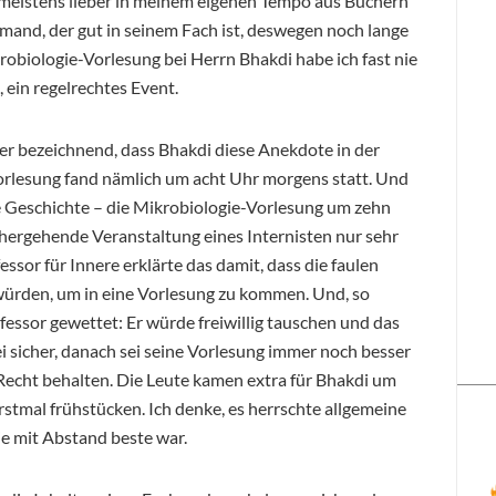
 meistens lieber in meinem eigenen Tempo aus Büchern
jemand, der gut in seinem Fach ist, deswegen noch lange
krobiologie-Vorlesung bei Herrn Bhakdi habe ich fast nie
, ein regelrechtes Event.
her bezeichnend, dass Bhakdi diese Anekdote in der
Vorlesung fand nämlich um acht Uhr morgens statt. Und
ie Geschichte – die Mikrobiologie-Vorlesung um zehn
rhergehende Veranstaltung eines Internisten nur sehr
or für Innere erklärte das damit, dass die faulen
würden, um in eine Vorlesung zu kommen. Und, so
fessor gewettet: Er würde freiwillig tauschen und das
i sicher, danach sei seine Vorlesung immer noch besser
te Recht behalten. Die Leute kamen extra für Bhakdi um
stmal frühstücken. Ich denke, es herrschte allgemeine
ie mit Abstand beste war.