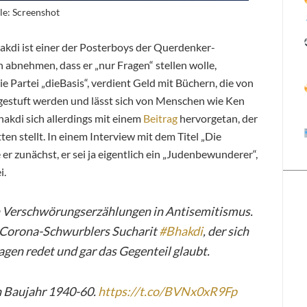
le: Screenshot
akdi ist einer der Posterboys der Querdenker-
bnehmen, dass er „nur Fragen“ stellen wolle,
ie Partei „dieBasis“, verdient Geld mit Büchern, die von
ingestuft werden und lässt sich von Menschen wie Ken
akdi sich allerdings mit einem
Beitrag
hervorgetan,
der
ten stellt. In einem Interview mit dem Titel „Die
 er zunächst, er sei ja eigentlich ein „Judenbewunderer“,
i.
 Verschwörungserzählungen in Antisemitismus.
s Corona-Schwurblers Sucharit
#Bhakdi
, der sich
gen redet und gar das Gegenteil glaubt.
n Baujahr 1940-60.
https://t.co/BVNx0xR9Fp