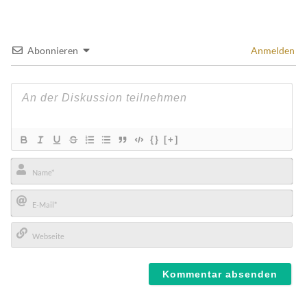
Abonnieren
Anmelden
{}
[+]
Name*
E-
Mail*
Webseite