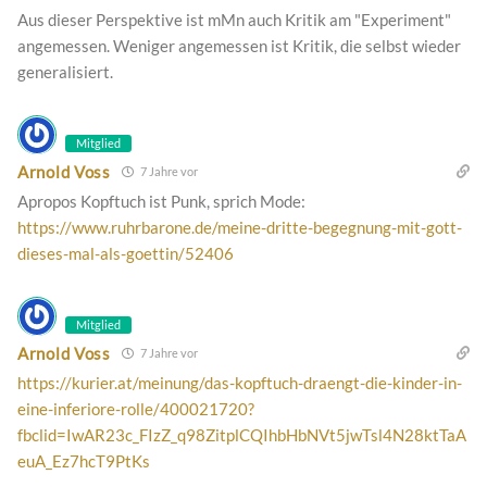
Aus dieser Perspektive ist mMn auch Kritik am "Experiment"
angemessen. Weniger angemessen ist Kritik, die selbst wieder
generalisiert.
Mitglied
Arnold Voss
7 Jahre vor
Apropos Kopftuch ist Punk, sprich Mode:
https://www.ruhrbarone.de/meine-dritte-begegnung-mit-gott-
dieses-mal-als-goettin/52406
Mitglied
Arnold Voss
7 Jahre vor
https://kurier.at/meinung/das-kopftuch-draengt-die-kinder-in-
eine-inferiore-rolle/400021720?
fbclid=IwAR23c_FIzZ_q98ZitplCQIhbHbNVt5jwTsl4N28ktTaA
euA_Ez7hcT9PtKs