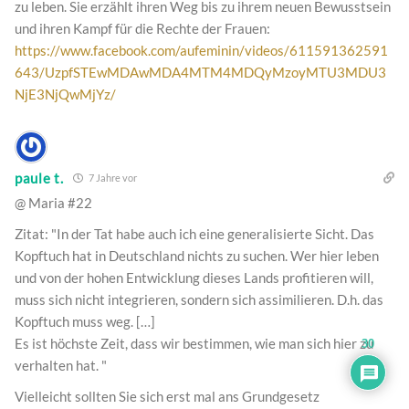
zu leben. Sie erzählt ihren Weg bis zu ihrem neuen Bewusstsein
und ihren Kampf für die Rechte der Frauen:
https://www.facebook.com/aufeminin/videos/611591362591
643/UzpfSTEwMDAwMDA4MTM4MDQyMzoyMTU3MDU3
NjE3NjQwMjYz/
paule t.
7 Jahre vor
@ Maria #22
Zitat: "In der Tat habe auch ich eine generalisierte Sicht. Das
Kopftuch hat in Deutschland nichts zu suchen. Wer hier leben
und von der hohen Entwicklung dieses Lands profitieren will,
muss sich nicht integrieren, sondern sich assimilieren. D.h. das
Kopftuch muss weg. […]
Es ist höchste Zeit, dass wir bestimmen, wie man sich hier zu
30
verhalten hat. "
Vielleicht sollten Sie sich erst mal ans Grundgesetz