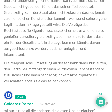
und sich anderweitig nicht ernähren kann, der muss sich an ein
Gesetz nicht gebunden fühlen, das seinen Tod bedeutet.
Gleichzeitig kann der Staat aber nicht zulassen, dass es jemals
zu einer solchen Konstellation kommt – weil sonst seine eigene
Legitimation in Frage gestellt wird. Die Vorzüge des
Rechtsstaats (ie Eigentumsschutz, Sicherheit usw) einerseits
genießen zu wollen, gleichzeitig aber implizit zu fordern, dass
ein Teil der Gesellschaft in die Lage kommen könnte, davon
ausgeschlossen zu werden, ist daher unlogisch und
inkonsistent.
Die realpolitische Umsetzung all dessen kann daher nur lauten,
den Hartz-IV-Empfängern einen würdevollen Lebensstandard
zuzusichern und ihnen nach Möglichkeit Arbeitsplätze zu
verschaffen, sodaß sie das selber können.
41
Gast
Goldener Reiter
16 Jahre vor
@Laurin (und all die anderen, die diesen Unsinn glauben)