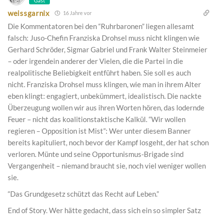
Gast
weissgarnix
16 Jahre vor
Die Kommentatoren bei den “Ruhrbaronen” liegen allesamt
falsch: Juso-Chefin Franziska Drohsel muss nicht klingen wie
Gerhard Schröder, Sigmar Gabriel und Frank Walter Steinmeier
– oder irgendein anderer der Vielen, die die Partei in die
realpolitische Beliebigkeit entführt haben. Sie soll es auch
nicht. Franziska Drohsel muss klingen, wie man in ihrem Alter
eben klingt: engagiert, unbekümmert, idealistisch. Die nackte
Überzeugung wollen wir aus ihren Worten hören, das lodernde
Feuer – nicht das koalitionstaktische Kalkül. “Wir wollen
regieren – Opposition ist Mist”: Wer unter diesem Banner
bereits kapituliert, noch bevor der Kampf losgeht, der hat schon
verloren. Münte und seine Opportunismus-Brigade sind
Vergangenheit – niemand braucht sie, noch viel weniger wollen
sie.
“Das Grundgesetz schützt das Recht auf Leben.”
End of Story. Wer hätte gedacht, dass sich ein so simpler Satz