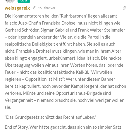
Gast
weissgarnix
16 Jahre vor
Die Kommentatoren bei den “Ruhrbaronen” liegen allesamt
falsch: Juso-Chefin Franziska Drohsel muss nicht klingen wie
Gerhard Schröder, Sigmar Gabriel und Frank Walter Steinmeier
– oder irgendein anderer der Vielen, die die Partei in die
realpolitische Beliebigkeit entführt haben. Sie soll es auch
nicht. Franziska Drohsel muss klingen, wie man in ihrem Alter
eben klingt: engagiert, unbekümmert, idealistisch. Die nackte
Überzeugung wollen wir aus ihren Worten hören, das lodernde
Feuer – nicht das koalitionstaktische Kalkül. “Wir wollen
regieren – Opposition ist Mist”: Wer unter diesem Banner
bereits kapituliert, noch bevor der Kampf losgeht, der hat schon
verloren. Münte und seine Opportunismus-Brigade sind
Vergangenheit – niemand braucht sie, noch viel weniger wollen
sie.
“Das Grundgesetz schützt das Recht auf Leben.”
End of Story. Wer hätte gedacht, dass sich ein so simpler Satz