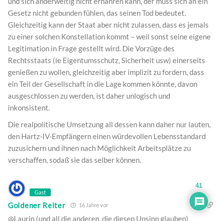
und sich anderweitig nicht ernähren kann, der muss sich an ein
Gesetz nicht gebunden fühlen, das seinen Tod bedeutet.
Gleichzeitig kann der Staat aber nicht zulassen, dass es jemals
zu einer solchen Konstellation kommt – weil sonst seine eigene
Legitimation in Frage gestellt wird. Die Vorzüge des
Rechtsstaats (ie Eigentumsschutz, Sicherheit usw) einerseits
genießen zu wollen, gleichzeitig aber implizit zu fordern, dass
ein Teil der Gesellschaft in die Lage kommen könnte, davon
ausgeschlossen zu werden, ist daher unlogisch und
inkonsistent.
Die realpolitische Umsetzung all dessen kann daher nur lauten,
den Hartz-IV-Empfängern einen würdevollen Lebensstandard
zuzusichern und ihnen nach Möglichkeit Arbeitsplätze zu
verschaffen, sodaß sie das selber können.
41
Gast
Goldener Reiter
16 Jahre vor
@Laurin (und all die anderen, die diesen Unsinn glauben)