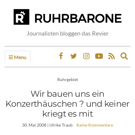
Journalisten bloggen das Revier
Menu
Ex
sea
fo
Ruhrgebiet
Wir bauen uns ein
Konzerthäuschen ? und keiner
kriegt es mit
30. Mai 2008
| Ulrike Traub
Keine Kommentare