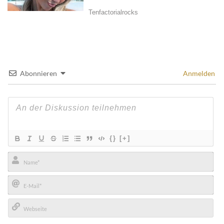
Abonnieren
Anmelden
{}
[+]
Name*
E-
Mail*
Webseite