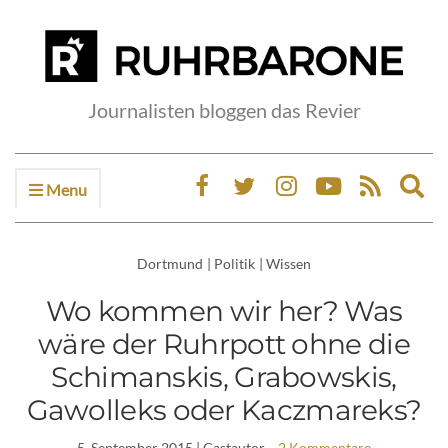
Journalisten bloggen das Revier
Menu
Ex
sea
fo
Dortmund
|
Politik
|
Wissen
Wo kommen wir her? Was
wäre der Ruhrpott ohne die
Schimanskis, Grabowskis,
Gawolleks oder Kaczmareks?
5. September 2015
| Gastautor
2 Kommentare