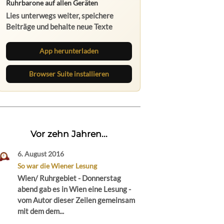
Ruhrbarone auf allen Geräten
Lies unterwegs weiter, speichere
Beiträge und behalte neue Texte
direkt im Browser im Blick.
App herunterladen
Browser Suite installieren
Vor zehn Jahren...
6. August 2016
So war die Wiener Lesung
Wien/ Ruhrgebiet - Donnerstag
abend gab es in Wien eine Lesung -
vom Autor dieser Zeilen gemeinsam
mit dem dem...