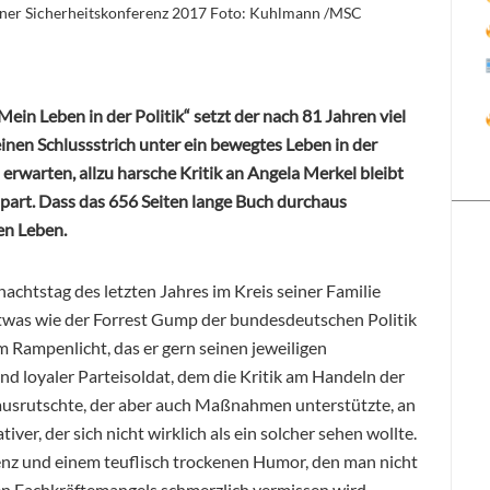
er Sicherheitskonferenz 2017 Foto: Kuhlmann /MSC
ein Leben in der Politik“ setzt der nach 81 Jahren viel
inen Schlussstrich unter ein bewegtes Leben in der
 erwarten, allzu harsche Kritik an Angela Merkel bleibt
art. Dass das 656 Seiten lange Buch durchaus
en Leben.
chtstag des letzten Jahres im Kreis seiner Familie
 etwas wie der Forrest Gump der bundesdeutschen
Politik
im Rampenlicht, das er gern seinen jeweiligen
nd loyaler Parteisoldat, dem die Kritik am Handeln der
ausrutschte, der aber auch Maßnahmen unterstützte, an
tiver, der sich nicht wirklich als ein solcher sehen wollte.
enz und einem teuflisch trockenen Humor, den man nicht
n Fachkräftemangels schmerzlich vermissen wird.