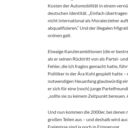
Kosten der Automobilität in einem vernü
deutschen Identität. „Einfach übertragen
nicht international als Moralerzieher auf
abqualifizieren.“ Und der illegalen Migra
ordnen galt.
Etwaige Kanzlerambitionen (die er bestre
als er seinen Rücktritt von als Partei- u
Fehler, die ich fraglos gemacht hatte, führ
Politiker in der Ära Kohl gespielt hatte
notwendigen Neuanfang glaubwürdig ein 
er sich für eine (noch) junge Parteifreun
„sollte sie zu keinem Zeitpunkt bereuen. 
Und nun kommen die 2000er, bei denen man
großen Teilen aus – und deshalb wird auc
Ereignisse sind ja noch in Erinnerung.