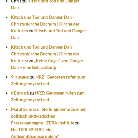
Chris
zu
Kitsch und Tod und Danger
Dan
Kitsch und Tod und Danger Dan -
Christuskirche Bochum | Kirche der
Kulturen
zu
Kitsch und Tod und Danger
Dan
Kitsch und Tod und Danger Dan -
Christuskirche Bochum | Kirche der
Kulturen
zu
„Keine Angst“ von Danger
Dan – eine Betrachtung
ร้านต่อผม
zu
NRZ: Genossen rufen zum
Zeitungsboykott auf
แป๊ปสเตย์
zu
NRZ: Genossen rufen zum
Zeitungsboykott auf
Maral Salmassi: Stellungnahme zu einer
politisch-aktivistischen
Pressekampagne - ZERA Institute
zu
Hat DER SPIEGEL ein
Antisemitismusproblem?