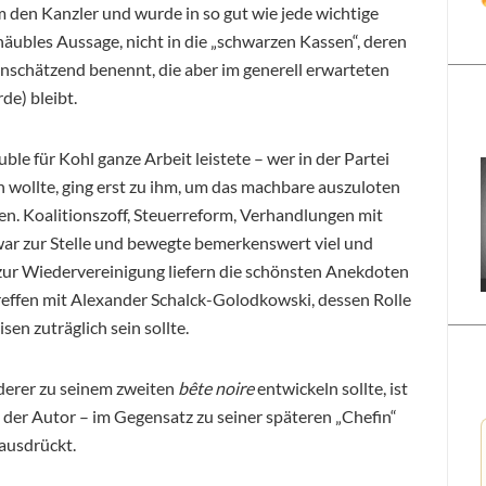
 den Kanzler und wurde in so gut wie jede wichtige
äubles Aussage, nicht in die „schwarzen Kassen“, deren
inschätzend benennt, die aber im generell erwarteten
de) bleibt.
ble für Kohl ganze Arbeit leistete – wer in der Partei
wollte, ging erst zu ihm, um das machbare auszuloten
n. Koalitionszoff, Steuerreform, Verhandlungen mit
ar zur Stelle und bewegte bemerkenswert viel und
 zur Wiedervereinigung liefern die schönsten Anekdoten
reffen mit Alexander Schalck-Golodkowski, dessen Rolle
en zuträglich sein sollte.
rderer zu seinem zweiten
bête noire
entwickeln sollte, ist
 der Autor – im Gegensatz zu seiner späteren „Chefin“
 ausdrückt.