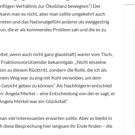
nftigen Verhältnis zur Ökobilanz bewegten.“) Der
 kann man es nicht, aber man sollte umgekehrt auch
treten und das Nationalgefühl anderer als ewiggestrig
tion, die er als kommendes Problem sah und die es zu
itet, wenn auch nicht ganz glaubhaft) waren vom Tisch,
nd Fraktionsvorsitzender bekanntgab: „Nicht einzelne
ten zu diesem Rücktritt, sondern die Rolle, die ich als
 – mein Weg war zu eng mit Kohl verwoben, um dem
Gesicht geben zu können.“ Als Nachfolgerin entschied
din: Angela Merkel – eine Entscheidung von der er sagt, er
Angela Merkel war ein Glücksfall.“
 viel Interessantes erwarten sollte. Aber es bleibt in
h diese Besprechung hier langsam ihr Ende finden – die