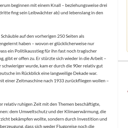
derum beginnen mit einem Knall – beziehungsweise drei
dritte fing sein Leibwächter ab) und lebenslang in den
r Schäuble auf den vorherigen 250 Seiten als
nnengelernt haben – wovon er glücklicherweise nur
ass ein Politikausstieg für ihn fast noch tragischer
gibt er offen zu. Er stürzte sich wieder in die Arbeit –
schwieriger wurde, kam er durch die 90er relativ gut
Deutsche im Rückblick eine langweilige Dekade war.
it einer Zeitmaschine nach 1933 zurückfliegen wollen –
ser relativ ruhigen Zeit mit den Themen beschäftigte,
ennen: dem Umweltschutz und der Klimaerwärmung, die
erzicht bekämpfen wollte, sondern durch Investition und
berzeugung, dass sich weder Flugpreise noch die