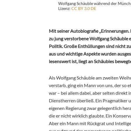
Wolfgang Schäuble während der Münchn
Lizenz:
CC BY 3.0 DE
Mit seiner Autobiografie „Erinnerungen. M
zu jung verstorbene Wolfgang Schäuble e
Politik. Große Enthüllungen sind nicht zu
aus und wichtige Aspekte wurden ausgesp
lesenswert ist, liegt an Schäubles bewegt
Als Wolfgang Schäuble am zweiten Weihna
verstarb, ging ein Mann von uns, der so
war – bei allem dabei, aber selten direkt 
Dienstherren überließ. Ein Pragmatiker u
eigenen Regierung zwar gelegentlich her
die er nicht wirklich glaubte. Ein Konserva
Aber ein Mann mit Rückgrat und Intellig
nur aufgrund des momentanen politische