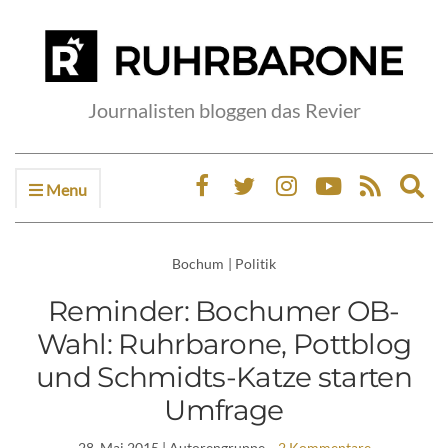
Journalisten bloggen das Revier
Menu
Ex
sea
fo
Bochum
|
Politik
Reminder: Bochumer OB-
Wahl: Ruhrbarone, Pottblog
und Schmidts-Katze starten
Umfrage
28. Mai 2015
| Autorengruppe
2 Kommentare