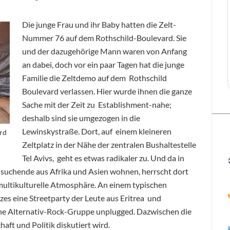
Die junge Frau und ihr Baby hatten die Zelt-
Nummer 76 auf dem Rothschild-Boulevard. Sie
und der dazugehörige Mann waren von Anfang
an dabei, doch vor ein paar Tagen hat die junge
Familie die Zeltdemo auf dem Rothschild
Boulevard verlassen. Hier wurde ihnen die ganze
Sache mit der Zeit zu Establishment-nahe;
deshalb sind sie umgezogen in die
Lewinskystraße. Dort, auf einem kleineren
rd
Zeltplatz in der Nähe der zentralen Bushaltestelle
Tel Avivs, geht es etwas radikaler zu. Und da in
ssuchende aus Afrika und Asien wohnen, herrscht dort
multikulturelle Atmosphäre. An einem typischen
tzes eine Streetparty der Leute aus Eritrea und
 eine Alternativ-Rock-Gruppe unplugged. Dazwischen die
aft und Politik diskutiert wird.