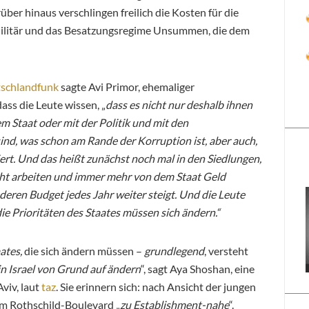
ber hinaus verschlingen freilich die Kosten für die
Militär und das Besatzungsregime Unsummen, die dem
tschlandfunk
sagte Avi Primor, ehemaliger
ass die Leute wissen, „
dass es nicht nur deshalb ihnen
em Staat oder mit der Politik und mit den
ind, was schon am Rande der Korruption ist, aber auch,
iert. Und das heißt zunächst noch mal in den Siedlungen,
icht arbeiten und immer mehr von dem Staat Geld
deren Budget jedes Jahr weiter steigt. Und die Leute
e Prioritäten des Staates müssen sich ändern.“
aates,
die
sich ändern müssen –
grundlegend
, versteht
n Israel von Grund auf ändern
“, sagt Aya Shoshan, eine
viv, laut
taz
. Sie erinnern sich: nach Ansicht der jungen
em Rothschild-Boulevard „
zu Establishment-nahe
“.