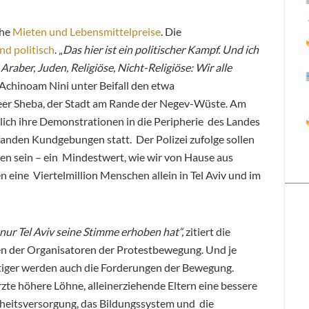
ohe
Mieten und Lebensmittelpreise
. Die
d politisch
. „
Das hier ist ein politischer Kampf. Und ich
Araber, Juden, Religiöse, Nicht-Religiöse: Wir alle
n Achinoam Nini unter Beifall den etwa
eer Sheba, der Stadt am Rande der Negev-Wüste. Am
ich ihre Demonstrationen in die Peripherie des Landes
 fanden Kundgebungen statt. Der Polizei zufolge sollen
n sein – ein Mindestwert, wie wir von Hause aus
eine Viertelmillion Menschen allein in Tel Aviv und im
 nur Tel Aviv seine Stimme erhoben hat“,
zitiert die
en der Organisatoren der Protestbewegung. Und je
chtiger werden auch die Forderungen der Bewegung.
zte höhere Löhne, alleinerziehende Eltern eine bessere
heitsversorgung, das Bildungssystem und die