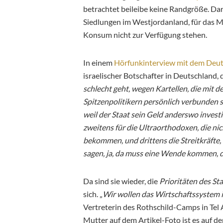
betrachtet beileibe keine Randgröße. Darü
Siedlungen im Westjordanland, für das 
Konsum nicht zur Verfügung stehen.
In einem
Hörfunkinterview mit dem Deu
israelischer Botschafter in Deutschland, d
schlecht geht, wegen Kartellen, die mit d
Spitzenpolitikern persönlich verbunden s
weil der Staat sein Geld anderswo invest
zweitens für die Ultraorthodoxen, die n
bekommen, und drittens die Streitkräfte, 
sagen, ja, da muss eine Wende kommen, di
Da sind sie wieder, die
Prioritäten des St
sich. „
Wir wollen das Wirtschaftssystem i
Vertreterin des Rothschild-Camps in Tel A
Mutter auf dem Artikel-Foto ist es auf d