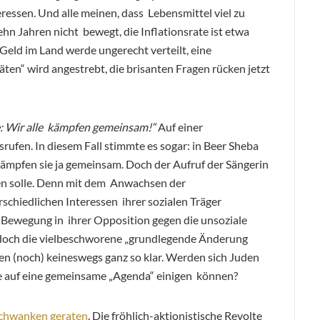
ressen. Und alle meinen, dass Lebensmittel viel zu
zehn Jahren nicht bewegt, die Inflationsrate ist etwa
Geld im Land werde ungerecht verteilt, eine
en“ wird angestrebt, die brisanten Fragen rücken jetzt
se: Wir alle kämpfen gemeinsam!“
Auf einer
rufen. In diesem Fall stimmte es sogar: in Beer Sheba
v kämpfen sie ja gemeinsam. Doch der Aufruf der Sängerin
iben solle. Denn mit dem Anwachsen der
chiedlichen Interessen ihrer sozialen Träger
die Bewegung in ihrer Opposition gegen die unsoziale
jedoch die vielbeschworene „grundlegende Änderung
gen (noch) keineswegs ganz so klar. Werden sich Juden
se auf eine gemeinsame „Agenda“ einigen können?
Schwanken geraten
. Die fröhlich-aktionistische Revolte