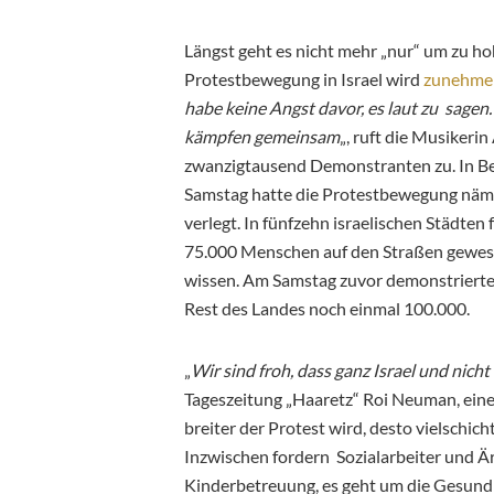
Längst geht es nicht mehr „nur“ um zu h
Protestbewegung in Israel wird
zunehmen
habe keine Angst davor, es laut zu sagen. 
kämpfen gemeinsam
„, ruft die Musikeri
zwanzigtausend Demonstranten zu. In B
Samstag hatte die Protestbewegung näml
verlegt. In fünfzehn israelischen Städten
75.000 Menschen auf den Straßen gewese
wissen. Am Samstag zuvor demonstrierten 
Rest des Landes noch einmal 100.000.
„
Wir sind froh, dass ganz Israel und nicht
Tageszeitung „Haaretz“ Roi Neuman, ein
breiter der Protest wird, desto vielschi
Inzwischen fordern Sozialarbeiter und Är
Kinderbetreuung, es geht um die Gesund