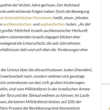
 Apathie der letzten Jahre gerissen. Der Aufstand
önnte weitreichende Folgen haben. Doch die Bewegung
es österreichischen Fernsehens
heißt, einen „blinden
en
aschkenasischen
und
sephardischen
Juden: „
An der
 großer Mehrheit Israelis aschkenasischer Herkunft.
ndern stammenden Israelis dagegen blicken eher
erwiegend die Unterschicht, die seit Jahrzehnten
Verhältnissen lebt und sich über die Forderungen eher
der Unmut über die ultraorthodoxen Juden (Haredim).
Erwerbsarbeit nach, sondern widmen sich ganztags
sich unterdessen um den i.d.R. großen Kindersegen.
im, sind vom Militärdienst in der israelischen Armee
m der Tora und des Talmud widmen zu können. Im Laufe
xen, die keinen Militärdienst leisten, auf 10% der
Zehn Prozent der Bevölkerung sind ökonomisch