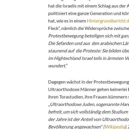
hat die Israelis mit einem Schlag aus der
politisiert eine ganze Generation und k
hat, wie es in einem
Hintergrundbericht d
Fleck“, nämlich die Widersprüche zwisch
Protestbewegung beteiligen sich mit ganz
Die Sefarden und aus den arabischen Lä
staunend auf die Proteste: Sie bilden üb
im Hightechland Israel teils in ärmsten 
wundert.“
Dagegen wächst in der Protestbewegung 
Ultraorthodoxe Männer gehen keinerlei 
ihren Torastudien, ihre Frauen kümmern 
„
Ultraorthodoxe Juden, sogenannte Hared
befreit, um sich vollständig dem Studiu
der Jahre ist der Anteil von Ultraorthodo
Bevölkerung angewachsen“ (
Wikipedia
).