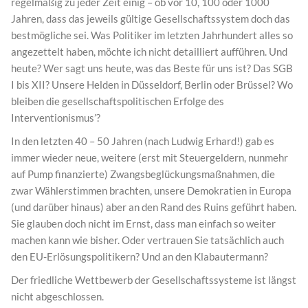
regelmäßig zu jeder Zeit einig – ob vor 10, 100 oder 1000
Jahren, dass das jeweils gültige Gesellschaftssystem doch das
bestmögliche sei. Was Politiker im letzten Jahrhundert alles so
angezettelt haben, möchte ich nicht detailliert aufführen. Und
heute? Wer sagt uns heute, was das Beste für uns ist? Das SGB
I bis XII? Unsere Helden in Düsseldorf, Berlin oder Brüssel? Wo
bleiben die gesellschaftspolitischen Erfolge des
Interventionismus’?
In den letzten 40 – 50 Jahren (nach Ludwig Erhard!) gab es
immer wieder neue, weitere (erst mit Steuergeldern, nunmehr
auf Pump finanzierte) Zwangsbeglückungsmaßnahmen, die
zwar Wählerstimmen brachten, unsere Demokratien in Europa
(und darüber hinaus) aber an den Rand des Ruins geführt haben.
Sie glauben doch nicht im Ernst, dass man einfach so weiter
machen kann wie bisher. Oder vertrauen Sie tatsächlich auch
den EU-Erlösungspolitikern? Und an den Klabautermann?
Der friedliche Wettbewerb der Gesellschaftssysteme ist längst
nicht abgeschlossen.