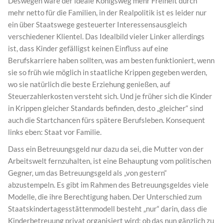
Deswegen wäre der ideale Königsweg mehr Freiheit durch
mehr netto für die Familien, in der Realpolitik ist es leider nur
ein über Staatswege gesteuerter Interessensausgleich
verschiedener Klientel. Das Idealbild vieler Linker allerdings
ist, dass Kinder gefälligst keinen Einfluss auf eine
Berufskarriere haben sollten, was am besten funktioniert, wenn
sie so früh wie möglich in staatliche Krippen gegeben werden,
wo sie natürlich die beste Erziehung genießen, auf
Steuerzahlerkosten versteht sich. Und je früher sich die Kinder
in Krippen gleicher Standards befinden, desto „gleicher“ sind
auch die Startchancen fürs spätere Berufsleben. Konsequent
links eben: Staat vor Familie.
Dass ein Betreuungsgeld nur dazu da sei, die Mutter von der
Arbeitswelt fernzuhalten, ist eine Behauptung vom politischen
Gegner, um das Betreuungsgeld als „von gestern“
abzustempeln. Es gibt im Rahmen des Betreuungsgeldes viele
Modelle, die ihre Berechtigung haben. Der Unterschied zum
Staatskindertagesstättenmodell besteht „nur“ darin, dass die
Kinderbetreuung privat organisiert wird; ob das nun gänzlich zu