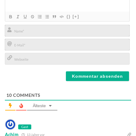
{}
[+]
Name*
E-
Mail*
Webseite
10
COMMENTS
Älteste
Gast
Achim
13 Jahre vor