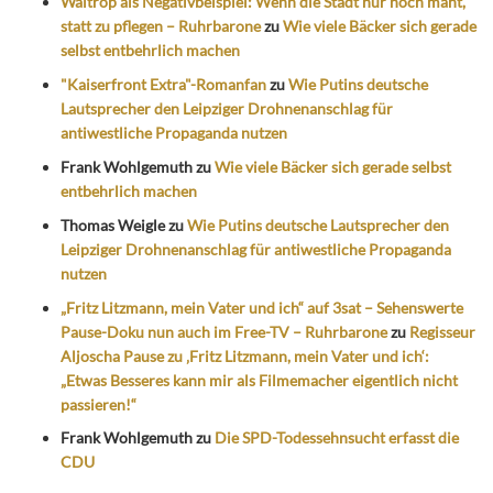
Waltrop als Negativbeispiel: Wenn die Stadt nur noch mäht,
statt zu pflegen – Ruhrbarone
zu
Wie viele Bäcker sich gerade
selbst entbehrlich machen
"Kaiserfront Extra"-Romanfan
zu
Wie Putins deutsche
Lautsprecher den Leipziger Drohnenanschlag für
antiwestliche Propaganda nutzen
Frank Wohlgemuth
zu
Wie viele Bäcker sich gerade selbst
entbehrlich machen
Thomas Weigle
zu
Wie Putins deutsche Lautsprecher den
Leipziger Drohnenanschlag für antiwestliche Propaganda
nutzen
„Fritz Litzmann, mein Vater und ich“ auf 3sat – Sehenswerte
Pause-Doku nun auch im Free-TV – Ruhrbarone
zu
Regisseur
Aljoscha Pause zu ‚Fritz Litzmann, mein Vater und ich‘:
„Etwas Besseres kann mir als Filmemacher eigentlich nicht
passieren!“
Frank Wohlgemuth
zu
Die SPD-Todessehnsucht erfasst die
CDU