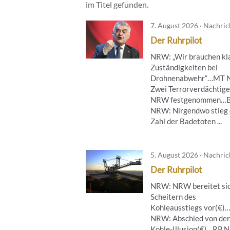
im Titel gefunden.
7. August 2026 · Nachri
Der Ruhrpilot
NRW: „Wir brauchen kl
Zuständigkeiten bei
Drohnenabwehr“…MT 
Zwei Terrorverdächtige
NRW festgenommen…B
NRW: Nirgendwo stieg 
Zahl der Badetoten ...
5. August 2026 · Nachri
Der Ruhrpilot
NRW: NRW bereitet sic
Scheitern des
Kohleausstiegs vor(€)
NRW: Abschied von der
Kohle-Illusion(€)…RP 