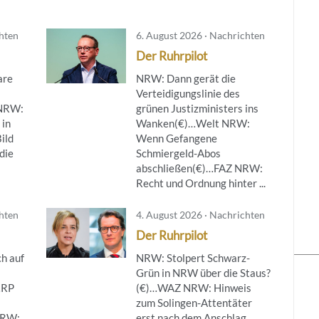
chten
6. August 2026 · Nachrichten
Der Ruhrpilot
are
NRW: Dann gerät die
Verteidigungslinie des
NRW:
grünen Justizministers ins
 in
Wanken(€)…Welt NRW:
ild
Wenn Gefangene
die
Schmiergeld-Abos
abschließen(€)…FAZ NRW:
Recht und Ordnung hinter ...
chten
4. August 2026 · Nachrichten
Der Ruhrpilot
h auf
NRW: Stolpert Schwarz-
Grün in NRW über die Staus?
…RP
(€)…WAZ NRW: Hinweis
zum Solingen-Attentäter
NRW:
erst nach dem Anschlag…