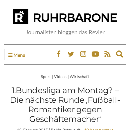
Journalisten bloggen das Revier
Menu
Ex
sea
fo
Sport
|
Videos
|
Wirtschaft
1.Bundesliga am Montag? –
Die nächste Runde ‚Fußball-
Romantiker gegen
Geschäftemacher‘
15. Februar 2015
| Robin Patzwaldt
10 Kommentare