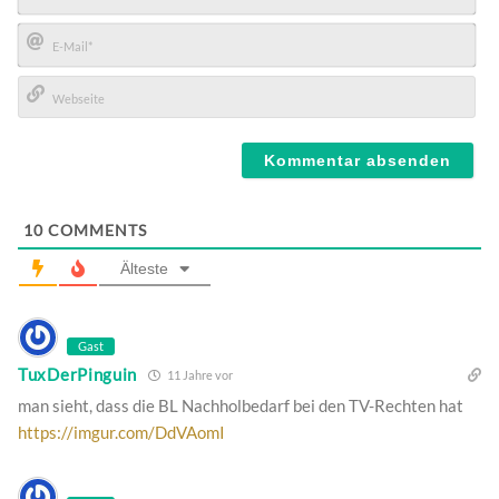
Name*
E-
Mail*
Webseite
10
COMMENTS
Älteste
Gast
TuxDerPinguin
11 Jahre vor
man sieht, dass die BL Nachholbedarf bei den TV-Rechten hat
https://imgur.com/DdVAomI