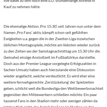
live dabei zu sein noch eine u.U. stundenlange Anreise in
Kauf zu nehmen hätte.
Die ehemalige Aktion ‚Pro 15:30‘, seit Jahren nun unter dem
Namen ‚Pro Fans‘ aktiv, kämpft schon seit gefühlten
Ewigkeiten u.a. gegen die in der Zweiten Liga inzwischen
üblichen Montagsspiele, möchte am liebsten wieder zurück
zu den Zeiten wo der Samstagnachmittag um 15.30 Uhr die
(beinahe) einzige Anstoßzeit im Fußballzirkus darstellte.
Doch aus der Premier League vorgelegte Erfolgszahlen in
Sachen Umsatz haben auch hierzulande eine Diskussion
wieder angefacht, welche verdeutlicht: Es wird eher eine
weitere fernsehgerechte ‚Zerstückelung‘ der Spielzeiten
geben, schlicht weil die Bundesliga den Wettbewerbsnachteil
gegenüber den Mitbewerbern schließen möchte. Ein paar
tausend Fans in den Stadion mehr oder weniger zählen da
letztendlich nicht, der Anteil der Fans im Stadion an den