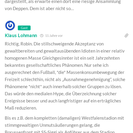
dargestellt, als erwarte einen dort eine riesige Ansammlung
von Deppen. Dem ist aber nicht so…
Gast
Klaus Lohmann
11 Jahre vor
Richtig, Robin. Die stillschweigende Akzeptanz von
gewaltbereiten und gewaltausübenden Idioten in einer relativ
homogenen Masse Gleichgesinnter ist ein seit Jahrzehnten
bekanntes gesellschaftliches Phänomen. Nur sehe ich
ausgerechnet den Fußball, *die* Massenkonsumbewegung der
Freizeit schlechthin, nicht als „Ausnahmegenehmigung“, solche
Phänomene *nicht* auch innerhalb solcher Gruppen zu lösen.
Das würde den medialen Hype, die Überzeichnung solcher
Ereignisse besser und auch langfristiger auf ein erträgliches
Maß reduzieren.
Bis es z.B. dem kompletten (damaligen) Westfalenstadion mit
stimmgewaltigen Unmutsäußerungen gelang, die
Borussenfront mit SS-Siggi als Anführer aus dem Stadion