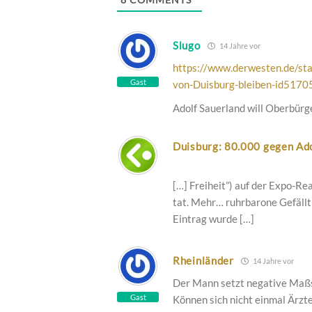
Slugo
14 Jahre vor
https://www.derwesten.de/sta
Gast
von-Duisburg-bleiben-id5170
Adolf Sauerland will Oberbürg
Duisburg: 80.000 gegen Ado
[…] Freiheit”) auf der Expo-R
tat. Mehr… ruhrbarone Gefällt 
Eintrag wurde […]
Rheinländer
14 Jahre vor
Der Mann setzt negative Maß
Gast
Können sich nicht einmal Ärzt