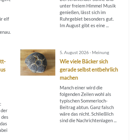
unter freiem Himmel Musik
genießen, lässt sich im
r elf
Ruhrgebiet besonders gut.
Im August gibt es eine ...
enau.
5. August 2026 · Meinung
tt-
Wie viele Bäcker sich
aus
gerade selbst entbehrlich
machen
Manch einer wird die
folgenden Zeilen wohl als
typischen Sommerloch-
:
Beitrag abtun. Ganz falsch
 der
wäre das nicht. Schließlich
 des
sind die Nachrichtenlagen ...
das
abei