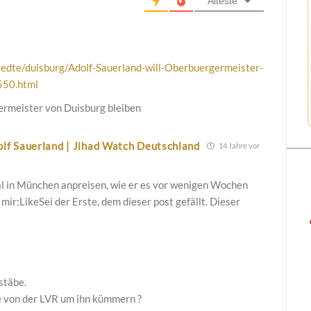
Älteste
edte/duisburg/Adolf-Sauerland-will-Oberbuergermeister-
550.html
ermeister von Duisburg bleiben
lf Sauerland | Jihad Watch Deutschland
14 Jahre vor
eal in München anpreisen, wie er es vor wenigen Wochen
mir:LikeSei der Erste, dem dieser post gefällt. Dieser
stäbe.
e von der LVR um ihn kümmern ?