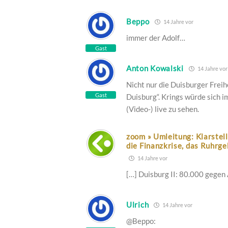
Beppo
14 Jahre vor
immer der Adolf…
Gast
Anton Kowalski
14 Jahre vor
Nicht nur die Duisburger Freih
Gast
Duisburg“. Krings würde sich
(Video-) live zu sehen.
zoom » Umleitung: Klarstel
die Finanzkrise, das Ruhrge
14 Jahre vor
[…] Duisburg II: 80.000 gegen
Ulrich
14 Jahre vor
@Beppo: