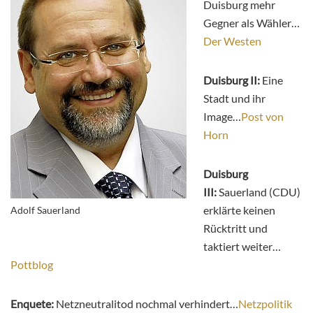
Duisburg mehr
Gegner als Wähler…
Der Westen
Duisburg II:
Eine
Stadt und ihr
Image…
Post von
Horn
Duisburg
III:
Sauerland (CDU)
erklärte keinen
Adolf Sauerland
Rücktritt und
taktiert weiter…
Pottblog
Enquete:
Netzneutralitod nochmal verhindert…
Netzpolitik