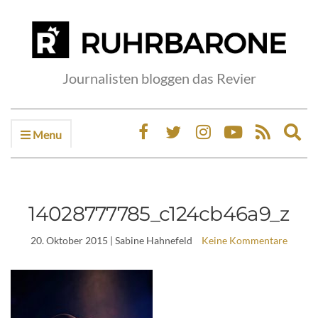
Journalisten bloggen das Revier
Menu
Ex
sea
fo
14028777785_c124cb46a9_z
20. Oktober 2015
| Sabine Hahnefeld
Keine Kommentare