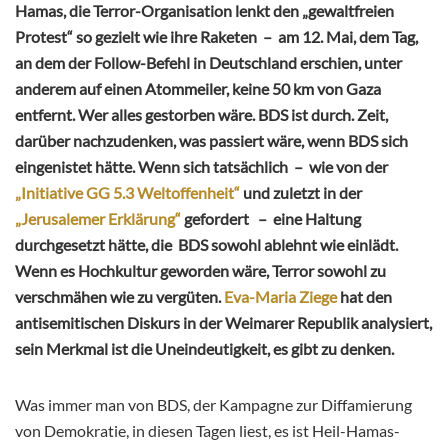
Hamas, die Terror-Organisation lenkt den „gewaltfreien
Protest“ so gezielt wie ihre Raketen – am 12. Mai, dem Tag,
an dem der Follow-Befehl in Deutschland erschien, unter
anderem auf einen Atommeiler, keine 50 km von Gaza
entfernt. Wer alles gestorben wäre. BDS ist durch. Zeit,
darüber nachzudenken, was passiert wäre, wenn BDS sich
eingenistet hätte.
Wenn sich tatsächlich – wie von der
„Initiative GG 5.3 Weltoffenheit“
und zuletzt in der
„Jerusalemer Erklärung“
gefordert – eine Haltung
durchgesetzt hätte, die BDS sowohl ablehnt wie einlädt.
Wenn es Hochkultur geworden wäre, Terror sowohl zu
verschmähen wie zu vergüten.
Eva-Maria Ziege
hat den
antisemitischen Diskurs in der Weimarer Republik analysiert,
sein Merkmal ist die Uneindeutigkeit, es gibt zu denken.
Was immer man von BDS, der Kampagne zur Diffamierung
von Demokratie, in diesen Tagen liest, es ist Heil-Hamas-