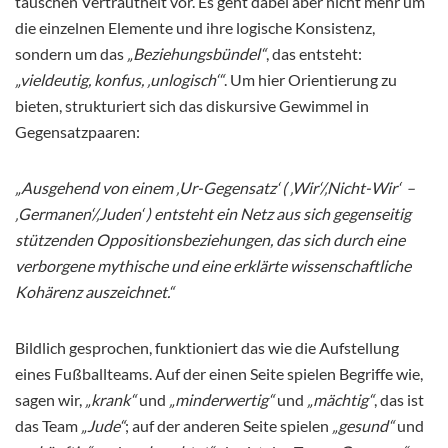
täuschen Vertrautheit vor. Es geht dabei aber nicht mehr um
die einzelnen Elemente und ihre logische Konsistenz,
sondern um das
„Beziehungsbündel“
, das entsteht:
„vieldeutig, konfus, ‚unlogisch‘“
. Um hier Orientierung zu
bieten, strukturiert sich das diskursive Gewimmel in
Gegensatzpaaren:
„Ausgehend von einem ‚Ur-Gegensatz‘ ( ‚Wir‘/‚Nicht-Wir‘ –
‚Germanen‘/‚Juden‘ ) entsteht ein Netz aus sich gegenseitig
stützenden Oppositionsbeziehungen, das sich durch eine
verborgene mythische und eine erklärte wissenschaftliche
Kohärenz auszeichnet.“
Bildlich gesprochen, funktioniert das wie die Aufstellung
eines Fußballteams. Auf der einen Seite spielen Begriffe wie,
sagen wir,
„krank“
und
„minderwertig“
und
„mächtig“
, das ist
das Team
„Jude“
; auf der anderen Seite spielen
„gesund“
und