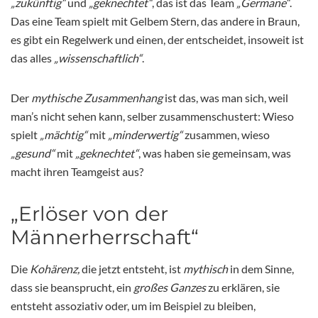
„zukünftig“
und
„geknechtet“
, das ist das Team
„Germane“
.
Das eine Team spielt mit Gelbem Stern, das andere in Braun,
es gibt ein Regelwerk und einen, der entscheidet, insoweit ist
das alles
„wissenschaftlich“
.
Der
mythische Zusammenhang
ist das, was man sich, weil
man’s nicht sehen kann, selber zusammenschustert: Wieso
spielt
„mächtig“
mit
„minderwertig“
zusammen, wieso
„gesund“
mit
„geknechtet“
, was haben sie gemeinsam, was
macht ihren Teamgeist aus?
„Erlöser von der
Männerherrschaft“
Die
Kohärenz,
die jetzt entsteht, ist
mythisch
in dem Sinne,
dass sie beansprucht, ein
großes Ganzes
zu erklären, sie
entsteht assoziativ oder, um im Beispiel zu bleiben,