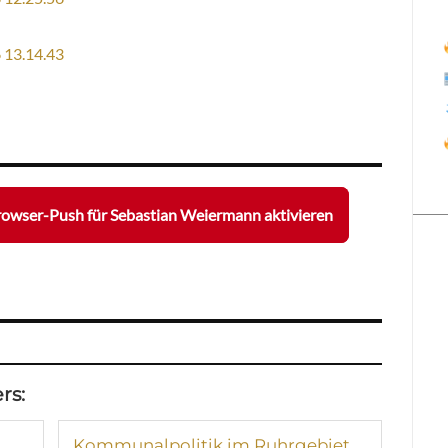
owser-Push für Sebastian Weiermann aktivieren
rs:
Kommunalpolitik im Ruhrgebiet