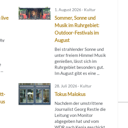
1. August 2026 · Kultur
 live
Sommer, Sonne und
Musik im Ruhrgebiet:
Outdoor-Festivals im
August
Uhr
Bei strahlender Sonne und
unter freiem Himmel Musik
genießen, lässt sich im
e
Ruhrgebiet besonders gut.
..
Im August gibt es eine ...
28. Juli 2026 · Kultur
tt-
Tokus Malokus
aus
Nachdem der umstrittene
Journalist Georg Restle die
Leitung von Monitor
abgegeben hat und vom
WDR nach Kenia geschickt