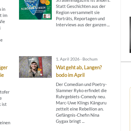
Statt Geschichten aus der
 in
Region versammelt sie
t im
Porträts, Reportagen und
Wie
Interviews aus der ganzen ...
k
ie
1. April 2026 · Bochum
iger
Wat geht ab, Langen?
ie
bodo im April
Der Comedian und Poetry-
Slammer Ryko erfindet die
tofer
Ruhrgebiets-Comedy neu.
e
Marc-Uwe Klings Känguru
 ist
zettelt eine Rebellion an.
Gefängnis-Chefin Nina
Gygax bringt ...
 einen