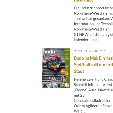
Die Industrieproduktion
Nordrhein-Westfalen is
Juni weiter gesunken. 
Information und Techni
Nordrhein-Westfalen
(IT.NRW) mitteilt, lag d
kalender- und ...
2. Mai 2026 · Kultur
Bodo im Mai: Ein ries
Stoffball rollt durch d
Stadt
Helene Ewert und Chris
Schmidt leiten ihre erst
„Fidena“, Aurel Dawidiuk
mit 25
Generalmusikdirektor,
Özlem Agildere pflanzt
Wald, ...