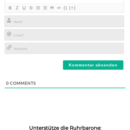
{}
[+]
Name*
E-
Mail*
Webseite
0
COMMENTS
Unterstütze die Ruhrbarone: