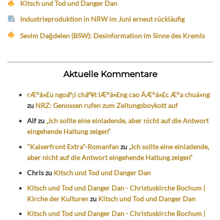
Kitsch und Tod und Danger Dan
Industrieproduktion in NRW im Juni erneut rückläufig
Sevim Dağdelen (BSW): Desinformation im Sinne des Kremls
Aktuelle Kommentare
rÆ°á»£u ngoáº¡i cháº¥t lÆ°á»£ng cao ÄÆ°á»£c Æ°a chuá»ng
zu
NRZ: Genossen rufen zum Zeitungsboykott auf
Alf
zu
„Ich sollte eine einladende, aber nicht auf die Antwort
eingehende Haltung zeigen“
"Kaiserfront Extra"-Romanfan
zu
„Ich sollte eine einladende,
aber nicht auf die Antwort eingehende Haltung zeigen“
Chris
zu
Kitsch und Tod und Danger Dan
Kitsch und Tod und Danger Dan - Christuskirche Bochum |
Kirche der Kulturen
zu
Kitsch und Tod und Danger Dan
Kitsch und Tod und Danger Dan - Christuskirche Bochum |