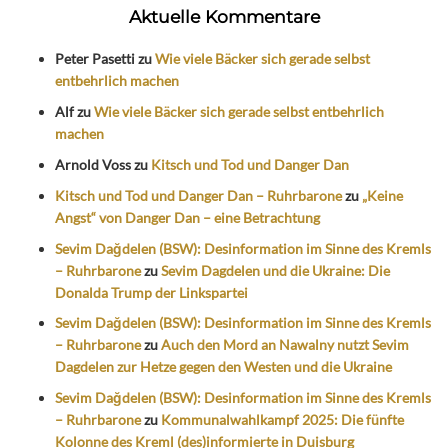
Aktuelle Kommentare
Peter Pasetti
zu
Wie viele Bäcker sich gerade selbst
entbehrlich machen
Alf
zu
Wie viele Bäcker sich gerade selbst entbehrlich
machen
Arnold Voss
zu
Kitsch und Tod und Danger Dan
Kitsch und Tod und Danger Dan – Ruhrbarone
zu
„Keine
Angst“ von Danger Dan – eine Betrachtung
Sevim Dağdelen (BSW): Desinformation im Sinne des Kremls
– Ruhrbarone
zu
Sevim Dagdelen und die Ukraine: Die
Donalda Trump der Linkspartei
Sevim Dağdelen (BSW): Desinformation im Sinne des Kremls
– Ruhrbarone
zu
Auch den Mord an Nawalny nutzt Sevim
Dagdelen zur Hetze gegen den Westen und die Ukraine
Sevim Dağdelen (BSW): Desinformation im Sinne des Kremls
– Ruhrbarone
zu
Kommunalwahlkampf 2025: Die fünfte
Kolonne des Kreml (des)informierte in Duisburg