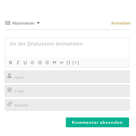
Abonnieren
Anmelden
{}
[+]
Name*
E-
Mail*
Webseite