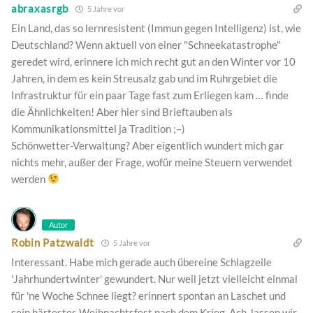
abraxasrgb
5 Jahre vor
Ein Land, das so lernresistent (Immun gegen Intelligenz) ist, wie
Deutschland? Wenn aktuell von einer "Schneekatastrophe"
geredet wird, erinnere ich mich recht gut an den Winter vor 10
Jahren, in dem es kein Streusalz gab und im Ruhrgebiet die
Infrastruktur für ein paar Tage fast zum Erliegen kam … finde
die Ähnlichkeiten! Aber hier sind Brieftauben als
Kommunikationsmittel ja Tradition ;–)
Schönwetter-Verwaltung? Aber eigentlich wundert mich gar
nichts mehr, außer der Frage, wofür meine Steuern verwendet
werden
Autor
Robin Patzwaldt
5 Jahre vor
Interessant. Habe mich gerade auch übereine Schlagzeile
'Jahrhundertwinter' gewundert. Nur weil jetzt vielleicht einmal
für 'ne Woche Schnee liegt? erinnert spontan an Laschet und
sein härtestes Weihnachtsfest nach dem Krieg. Ach, lassen wir