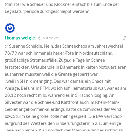
Minister wie Scheuer und Klöckner einfach bis zum Ende der
Legislaturperiode durchgeschleppt werden?
thomas weigle
5 Jahre vor
@ Susanne Scheidle. Nein, das Schneechaos am Jahreswechsel
78/79 war schlimmer als heuer-Tote in Norddeutschland,
großflächige Stromausfälle, Züge,die Tage im Schnee
feststeckten, Urlauber,die in Dänemark in kalten Notquartieren
ausharren mussten,weil die Grenze gesperrt war
, weil in SH nix mehr ging. Das war damals ein Chaos mit
Ansage. Bei uns in FFM, wo ich auf Heimaturlaub war, war es am
28.12 noch recht mild, während es in SH schon losging. An
Silvester war die Schnee-und Kaltfront auch im Rhein-Main-
Gebiet angekommen-allerdings hatte da zumindest der Wind
bzw.Sturm keine große Rolle mehr gespielt. Die BW verschob
aufgrund des Wetters den Einberufungstermin 2.1. um einige
Tage nach hinten. Also nördlich der Mainlinie ging es richtig ab.