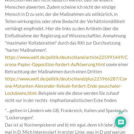
Menschen abwerten. Zudem scheine ich nicht der einzige
Mensch in D zu sein, der die Maßnahmen als willkürlich, in
Teilen wirkungslos oder ohne Bedacht der Verhältnismäßikeit
verhängt empfindet. Hier die links zu den Artikeln über die
Einflußnahme der Regierung auf Wissenschaftler, Anmahnung
"maximaler Kollaboration" durch das RKI zur Durchsetzung
"harter Maßnahmen",
https://www.welt.de/politik/deutschland/article225991449/C
orona-Papier-Opposition-fordert-Aufklaerung.html
sowie einer
Betrachtung der Maßnahmen durch einen Dritten
https://www.welt.de/politik/deutschland/plus225966287/Cor
ona-Mutanten-Alexander-Kekule-fordert-Ende-pauschaler-
Lockdowns.html
. Beispiele wie die diese werden Sie zuhauf
nicht nur in der rechts -Impfnationalistischen Ecke finden.
"…gelten in Ländern wie GB, Frankreich, Italien und Spanien als
26
"Lockerungen".
Das ist a) Rosinenpickerei und b) mir egal, denn ich lebe ja nun
mal in D. Mich interessiert in erster Linie, was in D und warum