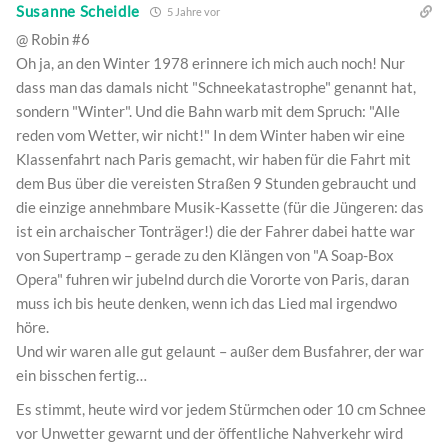
Susanne Scheidle
5 Jahre vor
@ Robin #6
Oh ja, an den Winter 1978 erinnere ich mich auch noch! Nur
dass man das damals nicht "Schneekatastrophe" genannt hat,
sondern "Winter". Und die Bahn warb mit dem Spruch: "Alle
reden vom Wetter, wir nicht!" In dem Winter haben wir eine
Klassenfahrt nach Paris gemacht, wir haben für die Fahrt mit
dem Bus über die vereisten Straßen 9 Stunden gebraucht und
die einzige annehmbare Musik-Kassette (für die Jüngeren: das
ist ein archaischer Tonträger!) die der Fahrer dabei hatte war
von Supertramp – gerade zu den Klängen von "A Soap-Box
Opera" fuhren wir jubelnd durch die Vororte von Paris, daran
muss ich bis heute denken, wenn ich das Lied mal irgendwo
höre.
Und wir waren alle gut gelaunt – außer dem Busfahrer, der war
ein bisschen fertig…
Es stimmt, heute wird vor jedem Stürmchen oder 10 cm Schnee
vor Unwetter gewarnt und der öffentliche Nahverkehr wird