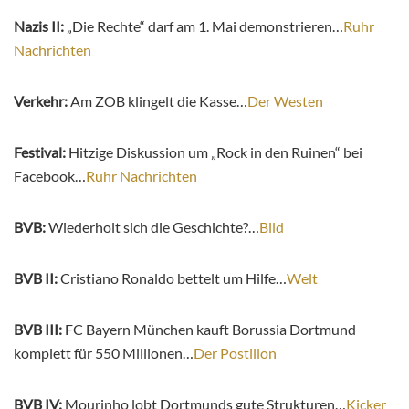
Nazis II:
„Die Rechte“ darf am 1. Mai demonstrieren…
Ruhr
Nachrichten
Verkehr:
Am ZOB klingelt die Kasse…
Der Westen
Festival:
Hitzige Diskussion um „Rock in den Ruinen“ bei
Facebook…
Ruhr Nachrichten
BVB:
Wiederholt sich die Geschichte?…
Bild
BVB II:
Cristiano Ronaldo bettelt um Hilfe…
Welt
BVB III:
FC Bayern München kauft Borussia Dortmund
komplett für 550 Millionen…
Der Postillon
BVB IV:
Mourinho lobt Dortmunds gute Strukturen…
Kicker