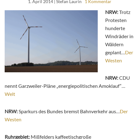
1. April 2014
| Stefan Laurin
1 Kommentar
NRW:
Trotz
Protesten
hunderte
Windräder in
Wäldern
geplant…
Der
Westen
NRW:
CDU
nennt Garzweiler-Pläne „energiepolitischen Amoklauf“…
Welt
NRW:
Sparkurs des Bundes bremst Bahnverkehr aus…
Der
Westen
Ruhrgebiet:
Mißfelders kaffeetischgroße