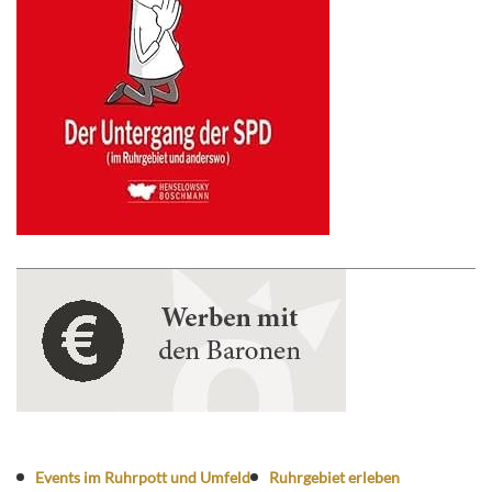
Events im Ruhrpott und Umfeld
Ruhrgebiet erleben