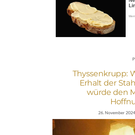
P
Thyssenkrupp: We
Erhalt der Sta
würde den M
Hoffn
26. November 202