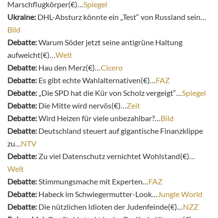
Marschflugkörper(€)…
Spiegel
Ukraine:
DHL-Absturz könnte ein „Test“ von Russland sein…
Bild
Debatte:
Warum Söder jetzt seine antigrüne Haltung
aufweicht(€)…
Welt
Debatte:
Hau den Merz(€)…
Cicero
Debatte:
Es gibt echte Wahlalternativen(€)…
FAZ
Debatte:
„Die SPD hat die Kür von Scholz vergeigt“…
Spiegel
Debatte:
Die Mitte wird nervös(€)…
Zeit
Debatte:
Wird Heizen für viele unbezahlbar?…
Bild
Debatte:
Deutschland steuert auf gigantische Finanzklippe
zu…
NTV
Debatte:
Zu viel Datenschutz vernichtet Wohlstand(€)…
Welt
Debatte:
Stimmungsmache mit Experten…
FAZ
Debatte:
Habeck im Schwiegermutter-Look…
Jungle World
Debatte:
Die nützlichen Idioten der Judenfeinde(€)…
NZZ