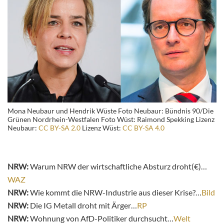
Mona Neubaur und Hendrik Wüste Foto Neubaur: Bündnis 90/Die
Grünen Nordrhein-Westfalen Foto Wüst: Raimond Spekking Lizenz
Neubaur:
CC BY-SA 2.0
Lizenz Wüst:
CC BY-SA 4.0
NRW:
Warum NRW der wirtschaftliche Absturz droht(€)…
WAZ
NRW:
Wie kommt die NRW-Industrie aus dieser Krise?…
Bild
NRW:
Die IG Metall droht mit Ärger…
RP
NRW:
Wohnung von AfD-Politiker durchsucht…
Welt