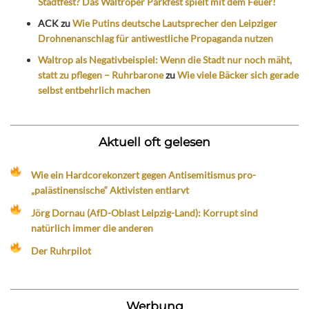
Stadtfest? Das Waltroper Parkfest spielt mit dem Feuer!
ACK
zu
Wie Putins deutsche Lautsprecher den Leipziger
Drohnenanschlag für antiwestliche Propaganda nutzen
Waltrop als Negativbeispiel: Wenn die Stadt nur noch mäht,
statt zu pflegen – Ruhrbarone
zu
Wie viele Bäcker sich gerade
selbst entbehrlich machen
Aktuell oft gelesen
Wie ein Hardcorekonzert gegen Antisemitismus pro-
„palästinensische“ Aktivisten entlarvt
Jörg Dornau (AfD-Oblast Leipzig-Land): Korrupt sind
natürlich immer die anderen
Der Ruhrpilot
Werbung