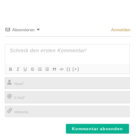
Abonnieren
Anmelden
{}
[+]
Name*
E-
Mail*
Webseite