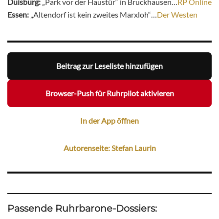
Duisburg:
„Park vor der Haustür“ in Bruckhausen…
RP Online
Essen:
„Altendorf ist kein zweites Marxloh“…
Der Westen
Beitrag zur Leseliste hinzufügen
Browser-Push für Ruhrpilot aktivieren
In der App öffnen
Autorenseite: Stefan Laurin
Passende Ruhrbarone-Dossiers: