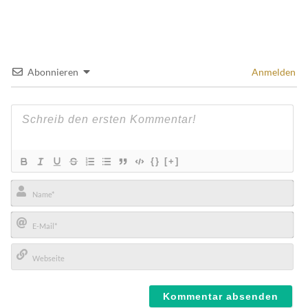
Abonnieren
Anmelden
{}
[+]
Name*
E-
Mail*
Webseite