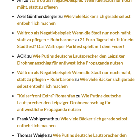
Alf
zu
Waltrop als Negativbeispiel: Wenn die Stadt nur noch
mäht, statt zu pflegen
Axel Günthersberger
zu
Wie viele Bäcker sich gerade selbst
entbehrlich machen
Waltrop als Negativbeispiel: Wenn die Stadt nur noch mäht,
statt zu pflegen – Ruhrbarone
zu
21 Euro Tageseintritt für ein
Stadtfest? Das Waltroper Parkfest spielt mit dem Feuer!
ACK
zu
Wie Putins deutsche Lautsprecher den Leipziger
Drohnenanschlag für antiwestliche Propaganda nutzen
Waltrop als Negativbeispiel: Wenn die Stadt nur noch mäht,
statt zu pflegen – Ruhrbarone
zu
Wie viele Bäcker sich gerade
selbst entbehrlich machen
"Kaiserfront Extra"-Romanfan
zu
Wie Putins deutsche
Lautsprecher den Leipziger Drohnenanschlag für
antiwestliche Propaganda nutzen
Frank Wohlgemuth
zu
Wie viele Bäcker sich gerade selbst
entbehrlich machen
Thomas Weigle
zu
Wie Putins deutsche Lautsprecher den