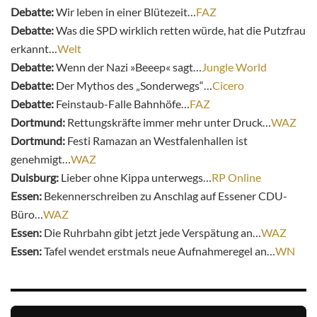
Debatte:
Wir leben in einer Blütezeit…
FAZ
Debatte:
Was die SPD wirklich retten würde, hat die Putzfrau
erkannt…
Welt
Debatte:
Wenn der Nazi »Beeep« sagt…
Jungle World
Debatte:
Der Mythos des „Sonderwegs“…
Cicero
Debatte:
Feinstaub-Falle Bahnhöfe…
FAZ
Dortmund:
Rettungskräfte immer mehr unter Druck…
WAZ
Dortmund:
Festi Ramazan an Westfalenhallen ist
genehmigt…
WAZ
Duisburg:
Lieber ohne Kippa unterwegs…
RP Online
Essen:
Bekennerschreiben zu Anschlag auf Essener CDU-
Büro…
WAZ
Essen:
Die Ruhrbahn gibt jetzt jede Verspätung an…
WAZ
Essen:
Tafel wendet erstmals neue Aufnahmeregel an…
WN