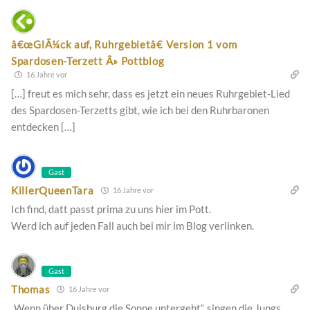
â€œGlÃ¼ck auf, Ruhrgebietâ€ Version 1 vom
Spardosen-Terzett Â» Pottblog
16 Jahre vor
[…] freut es mich sehr, dass es jetzt ein neues Ruhrgebiet-Lied
des Spardosen-Terzetts gibt, wie ich bei den Ruhrbaronen
entdecken […]
Gast
KillerQueenTara
16 Jahre vor
Ich find, datt passt prima zu uns hier im Pott.
Werd ich auf jeden Fall auch bei mir im Blog verlinken.
Gast
Thomas
16 Jahre vor
„Wenn über Duisburg die Sonne untergeht“, singen die Jungs.