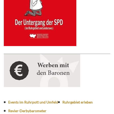
Events im Ruhrpott und Umfeld
Ruhrgebiet erleben
Revier-Derbybarometer