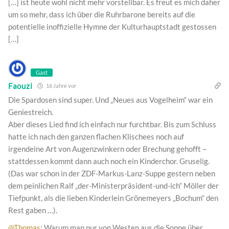
[…] ist heute wohl nicht mehr vorstellbar. Es freut es mich daher
um so mehr, dass ich über die Ruhrbarone bereits auf die
potentielle inoffizielle Hymne der Kulturhauptstadt gestossen
[…]
Gast
Faouzi
16 Jahre vor
Die Spardosen sind super. Und „Neues aus Vogelheim“ war ein
Geniestreich.
Aber dieses Lied find ich einfach nur furchtbar. Bis zum Schluss
hatte ich nach den ganzen flachen Klischees noch auf
irgendeine Art von Augenzwinkern oder Brechung gehofft –
stattdessen kommt dann auch noch ein Kinderchor. Gruselig.
(Das war schon in der ZDF-Markus-Lanz-Suppe gestern neben
dem peinlichen Ralf „der-Ministerpräsident-und-ich“ Möller der
Tiefpunkt, als die lieben Kinderlein Grönemeyers „Bochum“ den
Rest gaben …).
@Thomas
: Warum man nur von Westen aus die Sonne über