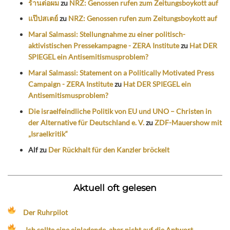
ร้านต่อผม
zu
NRZ: Genossen rufen zum Zeitungsboykott auf
แป๊ปสเตย์
zu
NRZ: Genossen rufen zum Zeitungsboykott auf
Maral Salmassi: Stellungnahme zu einer politisch-
aktivistischen Pressekampagne - ZERA Institute
zu
Hat DER
SPIEGEL ein Antisemitismusproblem?
Maral Salmassi: Statement on a Politically Motivated Press
Campaign - ZERA Institute
zu
Hat DER SPIEGEL ein
Antisemitismusproblem?
Die israelfeindliche Politik von EU und UNO – Christen in
der Alternative für Deutschland e. V.
zu
ZDF-Mauershow mit
„Israelkritik“
Alf
zu
Der Rückhalt für den Kanzler bröckelt
Aktuell oft gelesen
Der Ruhrpilot
„Ich sollte eine einladende, aber nicht auf die Antwort