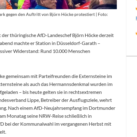
k gegen den Auftritt von Björn Höcke protestiert | Foto:
t der thüringische AfD-Landeschef Björn Höcke derzeit
bend machte er Station in Düsseldorf-Garath –
massiver Widerstand: Rund 10.000 Menschen
e gemeinsam mit Parteifreunden die Externsteine im
xternsteine als auch das Hermannsdenkmal wurden im
geladen – bis heute gelten sie in rechtsextremen
ndesverband Lippe, Betreiber der Ausflugsziele, wehrt
hmung. Nach einem AfD-Neujahrsempfang im Dortmunder
am Monatag seine NRW-Reise schließlich in
 AfD bei der Kommunalwahl im vergangenen Herbst mit
lt.