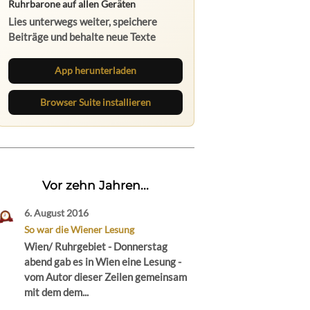
Ruhrbarone auf allen Geräten
Lies unterwegs weiter, speichere
Beiträge und behalte neue Texte
direkt im Browser im Blick.
App herunterladen
Browser Suite installieren
Vor zehn Jahren...
6. August 2016
So war die Wiener Lesung
Wien/ Ruhrgebiet - Donnerstag
abend gab es in Wien eine Lesung -
vom Autor dieser Zeilen gemeinsam
mit dem dem...