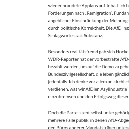
wieder brandete Applaus auf. Inhaltlich 
Forderungen nach „Remigration“, Fundam
angeblicher Einschränkung der Meinungsf
durch politische Korrektheit. Die AfD insze
Schlagworte statt Substanz.
Besonders realitätsfremd gab sich Höc
WDR-Reporter hat der vorbestrafte AfD-
bezahlt werden, um auf die Demo zu gehen
Bundeszivilgesellschaft, die leben gänzl
jedenfalls. Ich denke vor allem an kirchl
verdienen, was wir AfDler ‚Asylindustrie‘
einzubremsen und den Erfolgsweg dieser P
Doch die Partei steht selbst unter geh
mehrere Fälle publik, in denen AfD-Abge
den Büros anderer Mandatsträger untergeb