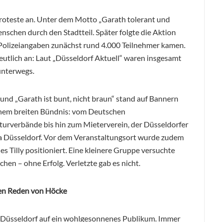
roteste an. Unter dem Motto „Garath tolerant und
schen durch den Stadtteil. Später folgte die Aktion
ch Polizeiangaben zunächst rund 4.000 Teilnehmer kamen.
tlich an: Laut „Düsseldorf Aktuell“ waren insgesamt
unterwegs.
 und „Garath ist bunt, nicht braun“ stand auf Bannern
inem breiten Bündnis: vom Deutschen
urverbände bis hin zum Mieterverein, der Düsseldorfer
na Düsseldorf. Vor dem Veranstaltungsort wurde zudem
 Tilly positioniert. Eine kleinere Gruppe versuchte
chen – ohne Erfolg. Verletzte gab es nicht.
 den Reden von Höcke
n Düsseldorf auf ein wohlgesonnenes Publikum. Immer