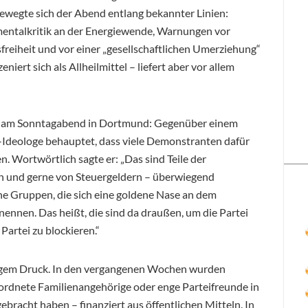
bewegte sich der Abend entlang bekannter Linien:
entalkritik an der Energiewende, Warnungen vor
reiheit und vor einer „gesellschaftlichen Umerziehung“
niert sich als Allheilmittel – liefert aber vor allem
ke am Sonntagabend in Dortmund: Gegenüber einem
Ideologe behauptet, dass viele Demonstranten dafür
. Wortwörtlich sagte er: „Das sind Teile der
ich und gerne von Steuergeldern – überwiegend
iche Gruppen, die sich eine goldene Nase an dem
 nennen. Das heißt, die sind da draußen, um die Partei
artei zu blockieren.“
örigem Druck. In den vergangenen Wochen wurden
ordnete Familienangehörige oder enge Parteifreunde in
racht haben – finanziert aus öffentlichen Mitteln. In