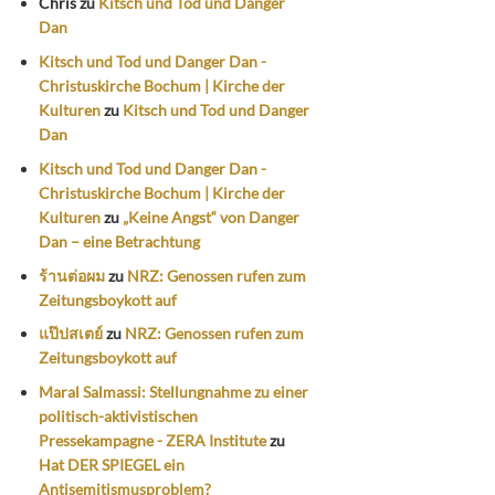
Chris
zu
Kitsch und Tod und Danger
Dan
Kitsch und Tod und Danger Dan -
Christuskirche Bochum | Kirche der
Kulturen
zu
Kitsch und Tod und Danger
Dan
Kitsch und Tod und Danger Dan -
Christuskirche Bochum | Kirche der
Kulturen
zu
„Keine Angst“ von Danger
Dan – eine Betrachtung
ร้านต่อผม
zu
NRZ: Genossen rufen zum
Zeitungsboykott auf
แป๊ปสเตย์
zu
NRZ: Genossen rufen zum
Zeitungsboykott auf
Maral Salmassi: Stellungnahme zu einer
politisch-aktivistischen
Pressekampagne - ZERA Institute
zu
Hat DER SPIEGEL ein
Antisemitismusproblem?