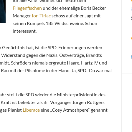
für alle Fälle“ widmet sich heute dem
Fliegenfischen
und der ehemalige Boris Becker
Manager
Ion Tiriac
schoss auf einer Jagt mit
seinen Kumpels 185 Wildschweine. Schon
interessant.
 Gedächtnis hat, ist die SPD. Erinnerungen werden
, Widerstand gegen die Nazis, Ostverträge, Brandts
hmidt, Schröders niemals ergraute Haare, Hartz IV und
Rau mit der Pilsblume in der Hand. Ja, SPD. Da war mal
ahr stellt die SPD wieder die Ministerpräsidentin des
aft ist beliebter als ihr Vorgänger Jürgen Rüttgers
egas Pianist
Liberace
eine „Cosy Atmoshpere“ genannt