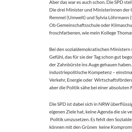
Aber das war es auch schon. Die SPD stell
Die drei Minister und Ministerinnen der
Remmel (Umwelt) und Sylvia Löhrmann (Sch
Ob Gemeinschaftsschule oder Klimaschut
froschfarbenen, wie mein Kollege Thomas
Bei den sozialdemokratischen Ministern s
Gefühl, das für sie der Tag schon gut beg
der Zahnbürste ins Auge gehauen haben. P
industriepolitische Kompetenz – einstm
Verkehr, Energie oder Wirtschaftsförder
aber die Politik sähe bei einer absolute
Die SPD ist dabei sich in NRW überflüssi
eigenen Ziele hat, keine Agenda die sie ve
Politik umzusetzen. Es fehlt den Soziald
können mit den Grünen keine Kompromisse