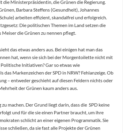
t die Ministerpräsidentin, die Grünen die Regierung.
 Grünen, Barbara Steffens (Gesundheit), Johannes
ule) arbeiten effizient, skandalfrei und erfolgreich.
zgesetz: Die politischen Themen im Land setzen die
 Meiser die Grünen zu nennen pflegt.
ieht das etwas anders aus. Bei einigen hat man das
onnen hat, wenn sie sich bei der Morgentoilette nicht mit
olitische Initiativen? Gar so etwas wie
als das Markenzeichen der SPD in NRW? Fehlanzeige. Ob
ung – entweder geschieht auf diesen Feldern nichts oder
n Mehrheit der Grünen kaum anders aus.
g zu machen. Der Grund liegt darin, dass die SPD keine
rfolgt und für die sie einen Partner braucht, um ihre
emokraten schlicht an einer eigenen Programmatik. Sie
 schließen, da sie fast alle Projekte der Grünen