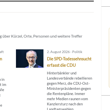
 über Kürzel, Orte, Personen und weitere Treffer
aft
2. August 2026 · Politik
in
Die SPD-Todessehnsucht
erfasst die CDU
Hinterbänkler und
Landesverbände rebellieren
 in
gegen Merz, die CDU-Ost-
t im
Ministerpräsidenten gegen
Wie
die Rentenpläne. Immer
k
mehr Medien raunen vom
Kanzlersturz nach den
ie
Landtagswahlen ...