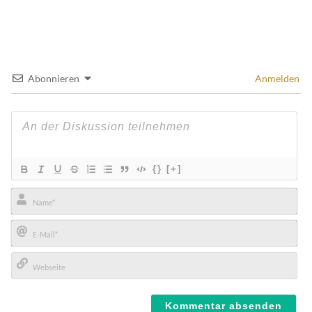
Abonnieren
Anmelden
{}
[+]
Name*
E-
Mail*
Webseite