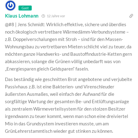
Gast
Klaus Lohmann
12 Jahre vor
@#8 | Jens Schmidt: Wirklich effektive, sichere und überdies
noch ökologisch vertretbare Wärmedämm-Verbundsysteme –
z.B. Doppelverschalungen mit Stroh – sind für den Massen-
Wohnungsbau zu vertretbaren Mieten schlicht viel zu teuer, da
möchten ganze Handwerks- und Baustoffindustrie-Ketten gern
abkassieren, solange die Grünen völlig unbedarft was von
„Energiesparen gleich Geldsparen“ faseln.
Das beständig wie geschnitten Brot angebotene und verjubelte
Passivhaus z.B. ist eine Bakterien- und Virenschleuder
äußersten Ausmaßes, weil einfach der Aufwand für die
sorgfältige Wartung der gesamten Be- und Entlüftungsanlage
als zentralem Wärmeverteilsystem für den stolzen Besitzer
irgendwann zu teuer kommt, wenn man schon eine dreiviertel
Mio in das Grundsystem investieren musste, um am
GrünLehrerstammtisch wieder gut stinken zu können.