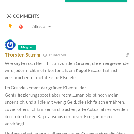
36
COMMENTS
Älteste
Mitglied
Thorsten Stumm
12 Jahre vor
Wie sagte noch Herr Trittin von den Grünen, die ernergiewende
wird jeden nicht mehr kosten als ein Kugel Eis….er hat sich
versprochen, er meinte eine Eisdiele.
Im Grunde kommt der grünen Klientel der
Gentrifiezierungsboost aber recht….man bleibt noch mehr
unter sich, und all die mit wenig Geld, die sich falsch ernähren,
zuviel öffentlich trinken und rauchen, alte Autos fahren werden
durch den bösen Kapitalismus der bösen Energieriesen
verdrängt.
Und am selbst kann als klimaneutraler Gutmensch schön über