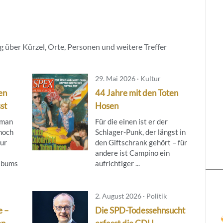
 über Kürzel, Orte, Personen und weitere Treffer
29. Mai 2026 · Kultur
en
44 Jahre mit den Toten
st
Hosen
 man
Für die einen ist er der
noch
Schlager-Punk, der längst in
zur
den Giftschrank gehört – für
andere ist Campino ein
albums
aufrichtiger ...
2. August 2026 · Politik
e –
Die SPD-Todessehnsucht