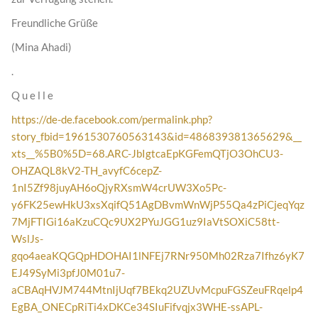
Freundliche Grüße
(Mina Ahadi)
.
Q u e l l e
https://de-de.facebook.com/permalink.php?
story_fbid=1961530760563143&id=486839381365629&__
xts__%5B0%5D=68.ARC-JbIgtcaEpKGFemQTjO3OhCU3-
OHZAQL8kV2-TH_avyfC6cepZ-
1nI5Zf98juyAH6oQjyRXsmW4crUW3Xo5Pc-
y6FK25ewHkU3xsXqifQ51AgDBvmWnWjP55Qa4zPiCjeqYqz
7MjFTIGi16aKzuCQc9UX2PYuJGG1uz9IaVtSOXiC58tt-
WslJs-
gqo4aeaKQGQpHDOHAI1lNFEj7RNr950Mh02Rza7Ifhz6yK7
EJ49SyMi3pfJ0M01u7-
aCBAqHVJM744MtnIjUqf7BEkq2UZUvMcpuFGSZeuFRqelp4
EgBA_ONECpRiTi4xDKCe34SIuFifvqjx3WHE-ssAPL-