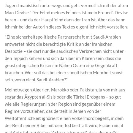
Jugend maoistisch unterwegs und geht vermutlich mit der alten
Mao-Devise "Der Feind meines Feindes ist mein Freund"-Devise
heran – und da der Hauptfeind dann der Iran ist. Aber das kann
ich mir bei der Autorin dieses Textes eigentlich nicht vorstellen.
"Eine sicherheitspolitische Partnerschaft mit Saudi-Arabien
entwertet nicht die berechtigte Kritik an der iranischen
Despotie – sie darf nur die saudischen Verbrechen nicht unter
den Teppich kehren und sich darüber im Klaren sein, dass die
geostrategischen Krisen im Nahen Osten eine Gegenkraft
brauchen. Wer soll das bei einer sunnitischen Mehrheit sonst
sein, wenn nicht Saudi-Arabien?"
Meinetwegen Algerien, Marokko oder Pakistan, ja von mir aus
sogar das Ägypten al-Sisis oder die Türkei Erdogans – so gut
wie alle Regierungen in der Region sind gegenüber einem
Regime vorzuziehen, das derzeit in Jemen von der
Weltöffentlichkeit ignoriert einen Völkermord begeht, in dem
der Besitz einer Bibel mit dem Tod bestraft wird, Frauen nicht
mal Auto fahren dürfen (Ach so, ich vergaß, dass der große