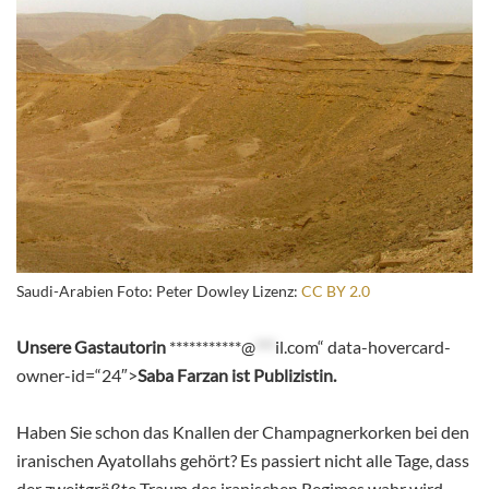
Saudi-Arabien Foto: Peter Dowley Lizenz:
CC BY 2.0
Unsere Gastautorin
***********
@
***
il.com
“ data-hovercard-
owner-id=“24″>
Saba Farzan ist Publizistin.
Haben Sie schon das Knallen der Champagnerkorken bei den
iranischen Ayatollahs gehört? Es passiert nicht alle Tage, dass
der zweitgrößte Traum des iranischen Regimes wahr wird.